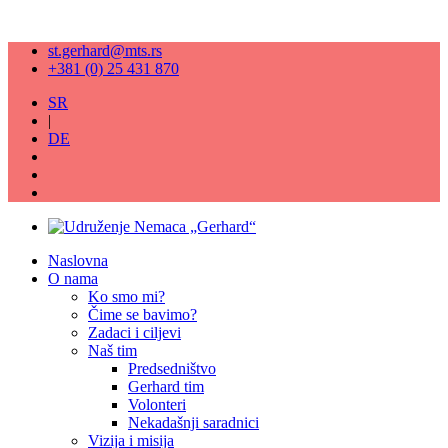
st.gerhard@mts.rs
+381 (0) 25 431 870
SR
|
DE
Naslovna
O nama
Ko smo mi?
Čime se bavimo?
Zadaci i ciljevi
Naš tim
Predsedništvo
Gerhard tim
Volonteri
Nekadašnji saradnici
Vizija i misija