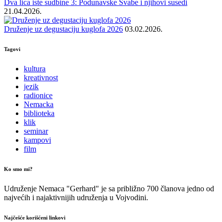
Dva lica iste sudbine 3: Podunavske Švabe i njihovi susedi
21.04.2026.
Druženje uz degustaciju kuglofa 2026
03.02.2026.
Tagovi
kultura
kreativnost
jezik
radionice
Nemacka
biblioteka
klik
seminar
kampovi
film
Ko smo mi?
Udruženje Nemaca "Gerhard" je sa približno 700 članova jedno od
najvećih i najaktivnijih udruženja u Vojvodini.
Najčešće korišćeni linkovi