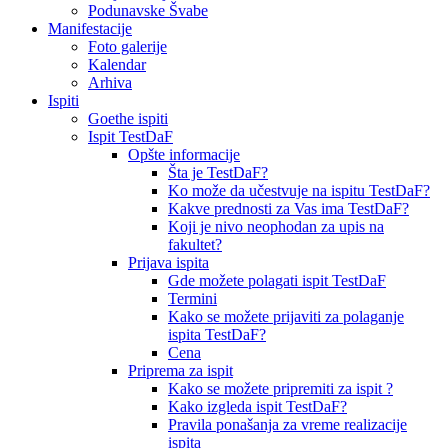
Podunavske Švabe
Manifestacije
Foto galerije
Kalendar
Arhiva
Ispiti
Goethe ispiti
Ispit TestDaF
Opšte informacije
Šta je TestDaF?
Ko može da učestvuje na ispitu TestDaF?
Kakve prednosti za Vas ima TestDaF?
Koji je nivo neophodan za upis na
fakultet?
Prijava ispita
Gde možete polagati ispit TestDaF
Termini
Kako se možete prijaviti za polaganje
ispita TestDaF?
Cena
Priprema za ispit
Kako se možete pripremiti za ispit ?
Kako izgleda ispit TestDaF?
Pravila ponašanja za vreme realizacije
ispita