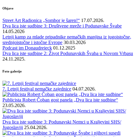
Objave
Street Art Radionica „Sombor je šaren!“
17.07.2026.
Dva lica iste sudbine 3: Društvene mreže i Podunavske Švabe
14.05.2026
Letnji kamp za mlade pripadnike nemačkih manjina iz jugoistočne,
srednjoistočne i istočne Evrope
30.03.2026
Podcast im Donaudreieck
01.12.2025
Dva lica iste sudbine 2: Život Podunavskih Švaba u Novom Vrbasu
24.11.2025.
Foto galerije
7. Letnji festival nemačke zajednice
04.07.2026.
Publicista Robert Čoban gost panela „Dva lica iste sudbine“
23.05.2026.
Dva lica iste sudbine 3: Podunavski Nemci u Kraljevini SHS/
Jugoslaviji
25.04.2026.