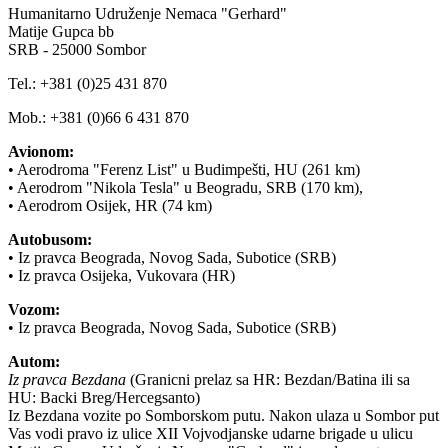
Humanitarno Udruženje Nemaca "Gerhard"
Matije Gupca bb
SRB - 25000 Sombor
Tel.: +381 (0)25 431 870
Mob.: +381 (0)66 6 431 870
Avionom:
• Aerodroma "Ferenz List" u Budimpešti, HU (261 km)
• Aerodrom "Nikola Tesla" u Beogradu, SRB (170 km),
• Aerodrom Osijek, HR (74 km)
Autobusom:
• Iz pravca Beograda, Novog Sada, Subotice (SRB)
• Iz pravca Osijeka, Vukovara (HR)
Vozom:
• Iz pravca Beograda, Novog Sada, Subotice (SRB)
Autom:
Iz pravca Bezdana
(Granicni prelaz sa HR: Bezdan/Batina ili sa
HU: Backi Breg/Hercegsanto)
Iz Bezdana vozite po Somborskom putu. Nakon ulaza u Sombor put
Vas vodi pravo iz ulice XII Vojvodjanske udarne brigade u ulicu