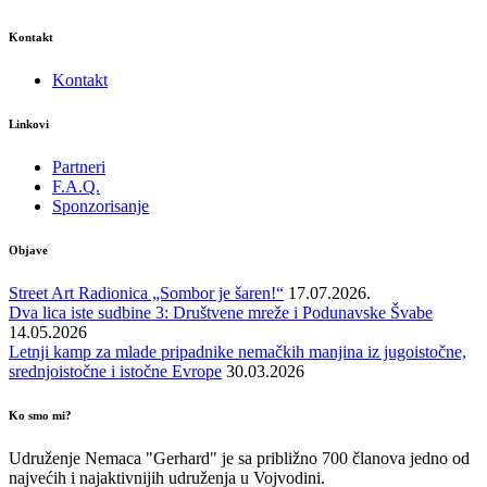
Kontakt
Kontakt
Linkovi
Partneri
F.A.Q.
Sponzorisanje
Objave
Street Art Radionica „Sombor je šaren!“
17.07.2026.
Dva lica iste sudbine 3: Društvene mreže i Podunavske Švabe
14.05.2026
Letnji kamp za mlade pripadnike nemačkih manjina iz jugoistočne,
srednjoistočne i istočne Evrope
30.03.2026
Ko smo mi?
Udruženje Nemaca "Gerhard" je sa približno 700 članova jedno od
najvećih i najaktivnijih udruženja u Vojvodini.