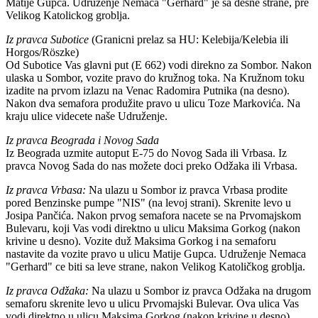
Matije Gupca. Udruženje Nemaca "Gerhard" je sa desne strane, pre
Velikog Katolickog groblja.
Iz pravca Subotice
(Granicni prelaz sa HU: Kelebija/Kelebia ili
Horgos/Röszke)
Od Subotice Vas glavni put (E 662) vodi direkno za Sombor. Nakon
ulaska u Sombor, vozite pravo do kružnog toka. Na Kružnom toku
izadite na prvom izlazu na Venac Radomira Putnika (na desno).
Nakon dva semafora produžite pravo u ulicu Toze Markovića. Na
kraju ulice videcete naše Udruženje.
Iz pravca Beograda i Novog Sada
Iz Beograda uzmite autoput E-75 do Novog Sada ili Vrbasa. Iz
pravca Novog Sada do nas možete doci preko Odžaka ili Vrbasa.
Iz pravca Vrbasa:
Na ulazu u Sombor iz pravca Vrbasa prodite
pored Benzinske pumpe "NIS" (na levoj strani). Skrenite levo u
Josipa Pančića. Nakon prvog semafora nacete se na Prvomajskom
Bulevaru, koji Vas vodi direktno u ulicu Maksima Gorkog (nakon
krivine u desno). Vozite duž Maksima Gorkog i na semaforu
nastavite da vozite pravo u ulicu Matije Gupca. Udruženje Nemaca
"Gerhard" ce biti sa leve strane, nakon Velikog Katoličkog groblja.
Iz pravca Odžaka:
Na ulazu u Sombor iz pravca Odžaka na drugom
semaforu skrenite levo u ulicu Prvomajski Bulevar. Ova ulica Vas
vodi direktno u ulicu Maksima Gorkog (nakon krivine u desno).