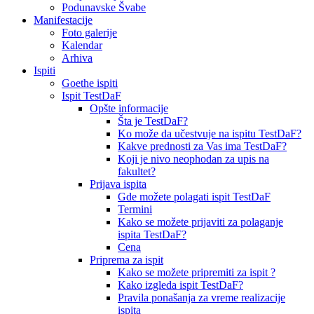
Podunavske Švabe
Manifestacije
Foto galerije
Kalendar
Arhiva
Ispiti
Goethe ispiti
Ispit TestDaF
Opšte informacije
Šta je TestDaF?
Ko može da učestvuje na ispitu TestDaF?
Kakve prednosti za Vas ima TestDaF?
Koji je nivo neophodan za upis na
fakultet?
Prijava ispita
Gde možete polagati ispit TestDaF
Termini
Kako se možete prijaviti za polaganje
ispita TestDaF?
Cena
Priprema za ispit
Kako se možete pripremiti za ispit ?
Kako izgleda ispit TestDaF?
Pravila ponašanja za vreme realizacije
ispita