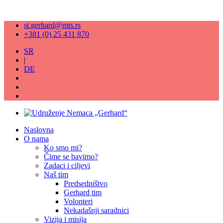
st.gerhard@mts.rs
+381 (0) 25 431 870
SR
|
DE
Naslovna
O nama
Ko smo mi?
Čime se bavimo?
Zadaci i ciljevi
Naš tim
Predsedništvo
Gerhard tim
Volonteri
Nekadašnji saradnici
Vizija i misija