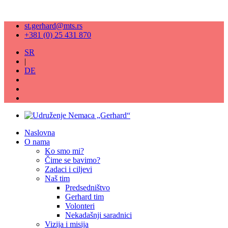
st.gerhard@mts.rs
+381 (0) 25 431 870
SR
|
DE
Naslovna
O nama
Ko smo mi?
Čime se bavimo?
Zadaci i ciljevi
Naš tim
Predsedništvo
Gerhard tim
Volonteri
Nekadašnji saradnici
Vizija i misija