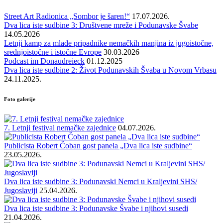
Street Art Radionica „Sombor je šaren!“
17.07.2026.
Dva lica iste sudbine 3: Društvene mreže i Podunavske Švabe
14.05.2026
Letnji kamp za mlade pripadnike nemačkih manjina iz jugoistočne,
srednjoistočne i istočne Evrope
30.03.2026
Podcast im Donaudreieck
01.12.2025
Dva lica iste sudbine 2: Život Podunavskih Švaba u Novom Vrbasu
24.11.2025.
Foto galerije
7. Letnji festival nemačke zajednice
04.07.2026.
Publicista Robert Čoban gost panela „Dva lica iste sudbine“
23.05.2026.
Dva lica iste sudbine 3: Podunavski Nemci u Kraljevini SHS/
Jugoslaviji
25.04.2026.
Dva lica iste sudbine 3: Podunavske Švabe i njihovi susedi
21.04.2026.