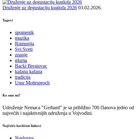
Druženje uz degustaciju kuglofa 2026
03.02.2026.
Tagovi
spomenik
muzika
Rumunija
Svi Sveti
znanje
gluma
Backi Brestovac
kafana kafana
tradicija
Unsr Mottrsproch
Ko smo mi?
Udruženje Nemaca "Gerhard" je sa približno 700 članova jedno od
najvećih i najaktivnijih udruženja u Vojvodini.
Najčešće korišćeni linkovi
Naslovna