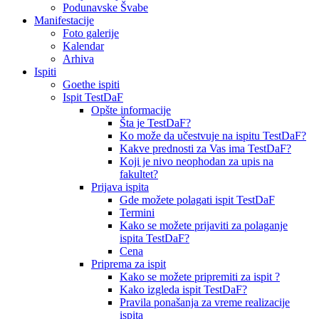
Podunavske Švabe
Manifestacije
Foto galerije
Kalendar
Arhiva
Ispiti
Goethe ispiti
Ispit TestDaF
Opšte informacije
Šta je TestDaF?
Ko može da učestvuje na ispitu TestDaF?
Kakve prednosti za Vas ima TestDaF?
Koji je nivo neophodan za upis na
fakultet?
Prijava ispita
Gde možete polagati ispit TestDaF
Termini
Kako se možete prijaviti za polaganje
ispita TestDaF?
Cena
Priprema za ispit
Kako se možete pripremiti za ispit ?
Kako izgleda ispit TestDaF?
Pravila ponašanja za vreme realizacije
ispita