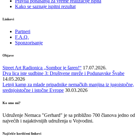
Pravila ponašanja za vreme realizacije ispita
Kako se saznaje ispitni rezultat
Linkovi
Partneri
F.A.Q.
Sponzorisanje
Objave
Street Art Radionica „Sombor je šaren!“
17.07.2026.
Dva lica iste sudbine 3: Društvene mreže i Podunavske Švabe
14.05.2026
Letnji kamp za mlade pripadnike nemačkih manjina iz jugoistočne,
srednjoistočne i istočne Evrope
30.03.2026
Ko smo mi?
Udruženje Nemaca "Gerhard" je sa približno 700 članova jedno od
najvećih i najaktivnijih udruženja u Vojvodini.
Najčešće korišćeni linkovi