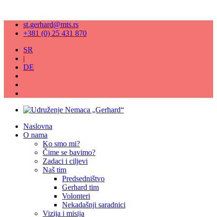
st.gerhard@mts.rs
+381 (0) 25 431 870
SR
|
DE
Naslovna
O nama
Ko smo mi?
Čime se bavimo?
Zadaci i ciljevi
Naš tim
Predsedništvo
Gerhard tim
Volonteri
Nekadašnji saradnici
Vizija i misija