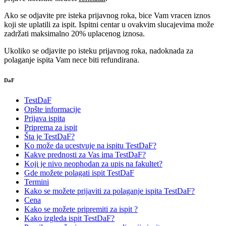
Ako se odjavite pre isteka prijavnog roka, bice Vam vracen iznos
koji ste uplatili za ispit. Ispitni centar u ovakvim slucajevima može
zadržati maksimalno 20% uplacenog iznosa.
Ukoliko se odjavite po isteku prijavnog roka, nadoknada za
polaganje ispita Vam nece biti refundirana.
DaF
TestDaF
Opšte informacije
Prijava ispita
Priprema za ispit
Šta je TestDaF?
Ko može da ucestvuje na ispitu TestDaF?
Kakve prednosti za Vas ima TestDaF?
Koji je nivo neophodan za upis na fakultet?
Gde možete polagati ispit TestDaF
Termini
Kako se možete prijaviti za polaganje ispita TestDaF?
Cena
Kako se možete pripremiti za ispit ?
Kako izgleda ispit TestDaF?