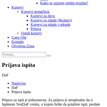
Kako se saznaje ispitni rezultat?
Kursevi
Kursevi nemačkog
Kursevi za decu
Kursevi za mlade (školarci)
Kursevi za mlade i odrasle
Prijava
Ostali kursevi
Ganz Ohr
Kontakt
Otvorena Zona
Prijava ispita
DaF
Naslovna
DaF
Prijava ispita
Prijava za ispit je jednostavna. Za prijavu je neophodno da u
Ispitnom TestDaF centru, u kojem želite da polažete ispit, predate