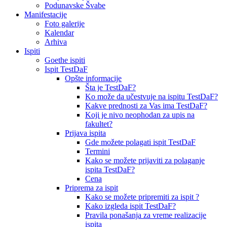
Podunavske Švabe
Manifestacije
Foto galerije
Kalendar
Arhiva
Ispiti
Goethe ispiti
Ispit TestDaF
Opšte informacije
Šta je TestDaF?
Ko može da učestvuje na ispitu TestDaF?
Kakve prednosti za Vas ima TestDaF?
Koji je nivo neophodan za upis na
fakultet?
Prijava ispita
Gde možete polagati ispit TestDaF
Termini
Kako se možete prijaviti za polaganje
ispita TestDaF?
Cena
Priprema za ispit
Kako se možete pripremiti za ispit ?
Kako izgleda ispit TestDaF?
Pravila ponašanja za vreme realizacije
ispita