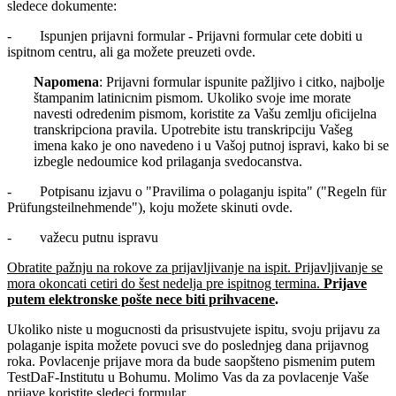
sledece dokumente:
- Ispunjen prijavni formular - Prijavni formular cete dobiti u
ispitnom centru, ali ga možete preuzeti ovde.
Napomena
: Prijavni formular ispunite pažljivo i citko, najbolje
štampanim latinicnim pismom. Ukoliko svoje ime morate
navesti odredenim pismom, koristite za Vašu zemlju oficijelna
transkripciona pravila. Upotrebite istu transkripciju Vašeg
imena kako je ono navedeno i u Vašoj putnoj ispravi, kako bi se
izbegle nedoumice kod prilaganja svedocanstva.
- Potpisanu izjavu o "Pravilima o polaganju ispita" ("Regeln für
Prüfungsteilnehmende"), koju možete skinuti ovde.
- važecu putnu ispravu
Obratite pažnju na rokove za prijavljivanje na ispit. Prijavljivanje se
mora okoncati cetiri do šest nedelja pre ispitnog termina.
Prijave
putem elektronske pošte nece biti prihvacene
.
Ukoliko niste u mogucnosti da prisustvujete ispitu, svoju prijavu za
polaganje ispita možete povuci sve do poslednjeg dana prijavnog
roka. Povlacenje prijave mora da bude saopšteno pismenim putem
TestDaF-Institutu u Bohumu. Molimo Vas da za povlacenje Vaše
prijave koristite sledeci
formular
.