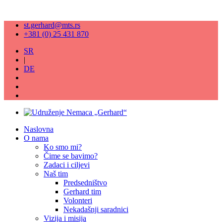
st.gerhard@mts.rs
+381 (0) 25 431 870
SR
|
DE
Naslovna
O nama
Ko smo mi?
Čime se bavimo?
Zadaci i ciljevi
Naš tim
Predsedništvo
Gerhard tim
Volonteri
Nekadašnji saradnici
Vizija i misija