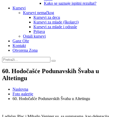
Kako se saznaje ispitni rezultat?
Kursevi
Kursevi nemačkog
Kursevi za decu
Kursevi za mlade (školarci)
Kursevi za mlade i odrasle
Prijava
Ostali kursevi
Ganz Ohr
Kontakt
Otvorena Zona
60. Hodočašće Podunavskih Švaba u
Altetingu
Naslovna
Foto galerije
60. Hodočašće Podunavskih Švaba u Altetingu
Ladislav Plac i Mihajlo Veniger su, sa suprugama, kao delegacija