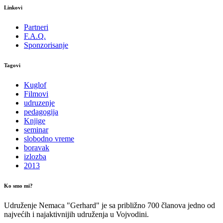
Linkovi
Partneri
F.A.Q.
Sponzorisanje
Tagovi
Kuglof
Filmovi
udruzenje
pedagogija
Knjige
seminar
slobodno vreme
boravak
izlozba
2013
Ko smo mi?
Udruženje Nemaca "Gerhard" je sa približno 700 članova jedno od
najvećih i najaktivnijih udruženja u Vojvodini.