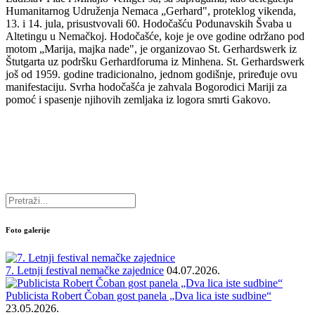
Humanitarnog Udruženja Nemaca „Gerhard", proteklog vikenda,
13. i 14. jula, prisustvovali 60. Hodočašću Podunavskih Švaba u
Altetingu u Nemačkoj. Hodočašće, koje je ove godine održano pod
motom „Marija, majka nade", je organizovao St. Gerhardswerk iz
Štutgarta uz podršku Gerhardforuma iz Minhena. St. Gerhardswerk
još od 1959. godine tradicionalno, jednom godišnje, priređuje ovu
manifestaciju. Svrha hodočašća je zahvala Bogorodici Mariji za
pomoć i spasenje njihovih zemljaka iz logora smrti Gakovo.
Foto galerije
7. Letnji festival nemačke zajednice
04.07.2026.
Publicista Robert Čoban gost panela „Dva lica iste sudbine“
23.05.2026.