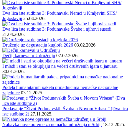
Dva lica iste sudbine 3: Podunavski Nemci u Kraljevini SHS/
Jugoslaviji
25.04.2026.
Dva lica iste sudbine 3: Podunavske Švabe i njihovi susedi
21.04.2026.
Druženje uz degustaciju kuglofa 2026
03.02.2026.
Dečiji karneval u Udruženju
07.02.2026.
I mladi i stari se okupljaju na večeri društvenih igara u januaru
30.01.2026.
Podela humanitarnih paketa pripadnicima nemačke nacionalne
zajednice
03.12.2025.
Predavanje “Život Podunavskih Švaba u Novom Vrbasu” (Dva lica
iste sudbine 2)
27.11.2025.
Nabavka nove opreme za nemačka udruženja u Srbiji
18.12.2025.