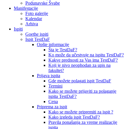
Podunavske Švabe
Manifestacije
Foto galerije
Kalendar
Arhiva
Ispiti
Goethe ispiti
Ispit TestDaF
Opšte informacije
Šta je TestDaF?
Ko može da učestvuje na ispitu TestDaF?
Kakve prednosti za Vas ima TestDaF?
Koji je nivo neophodan za upis na
fakultet?
Prijava ispita
Gde možete polagati ispit TestDaF
Termini
Kako se možete prijaviti za polaganje
ispita TestDaF?
Cena
Priprema za ispit
Kako se možete pripremiti za ispit ?
Kako izgleda ispit TestDaF?
Pravila ponašanja za vreme realizacije
ispita