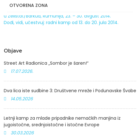
OTVORENA ZONA
Prekogranični cirkus-kamp „Danubii“ u Omladinskom centru
u Zelištat/Barkud, Rumunija, 23. – 30. avgust 2014.
Dođi, vidi, učestvuj: radni kamp od 13. do 20. jula 2014.
Objave
Street Art Radionica „Sombor je šaren!“
17.07.2026.
Dva lica iste sudbine 3: Društvene mreže i Podunavske Švabe
14.05.2026
Letnji kamp za mlade pripadnike nemačkih manjina iz
jugoistočne, srednjoistočne i istočne Evrope
30.03.2026