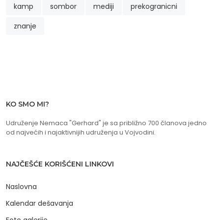
kamp
sombor
mediji
prekogranicni
znanje
KO SMO MI?
Udruženje Nemaca "Gerhard" je sa približno 700 članova jedno
od najvećih i najaktivnijih udruženja u Vojvodini.
NAJČEŠĆE KORIŠĆENI LINKOVI
Naslovna
Kalendar dešavanja