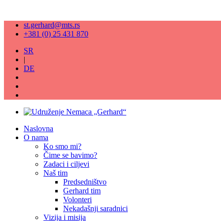
st.gerhard@mts.rs
+381 (0) 25 431 870
SR
|
DE
Naslovna
O nama
Ko smo mi?
Čime se bavimo?
Zadaci i ciljevi
Naš tim
Predsedništvo
Gerhard tim
Volonteri
Nekadašnji saradnici
Vizija i misija