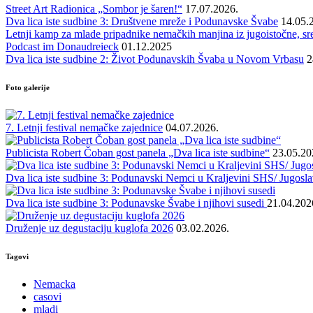
Street Art Radionica „Sombor je šaren!“
17.07.2026.
Dva lica iste sudbine 3: Društvene mreže i Podunavske Švabe
14.05.
Letnji kamp za mlade pripadnike nemačkih manjina iz jugoistočne, sre
Podcast im Donaudreieck
01.12.2025
Dva lica iste sudbine 2: Život Podunavskih Švaba u Novom Vrbasu
2
Foto galerije
7. Letnji festival nemačke zajednice
04.07.2026.
Publicista Robert Čoban gost panela „Dva lica iste sudbine“
23.05.20
Dva lica iste sudbine 3: Podunavski Nemci u Kraljevini SHS/ Jugoslav
Dva lica iste sudbine 3: Podunavske Švabe i njihovi susedi
21.04.202
Druženje uz degustaciju kuglofa 2026
03.02.2026.
Tagovi
Nemacka
casovi
mladi