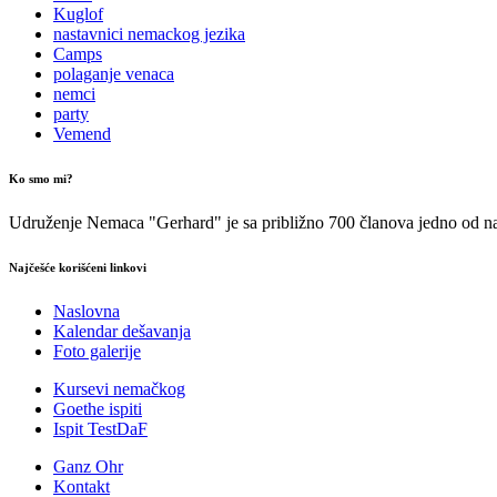
Kuglof
nastavnici nemackog jezika
Camps
polaganje venaca
nemci
party
Vemend
Ko smo mi?
Udruženje Nemaca "Gerhard" je sa približno 700 članova jedno od naj
Najčešće korišćeni linkovi
Naslovna
Kalendar dešavanja
Foto galerije
Kursevi nemačkog
Goethe ispiti
Ispit TestDaF
Ganz Ohr
Kontakt