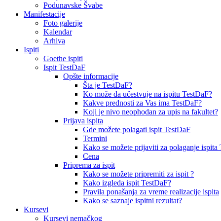
Podunavske Švabe
Manifestacije
Foto galerije
Kalendar
Arhiva
Ispiti
Goethe ispiti
Ispit TestDaF
Opšte informacije
Šta je TestDaF?
Ko može da učestvuje na ispitu TestDaF?
Kakve prednosti za Vas ima TestDaF?
Koji je nivo neophodan za upis na fakultet?
Prijava ispita
Gde možete polagati ispit TestDaF
Termini
Kako se možete prijaviti za polaganje ispit
Cena
Priprema za ispit
Kako se možete pripremiti za ispit ?
Kako izgleda ispit TestDaF?
Pravila ponašanja za vreme realizacije ispita
Kako se saznaje ispitni rezultat?
Kursevi
Kursevi nemačkog