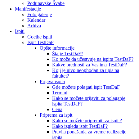
Podunavske Švabe
Manifestacije
Foto galerije
Kalendar
Arhiva
Ispiti
Goethe ispiti
Ispit TestDaF
Opšte informacije
Šta je TestDaF?
Ko može da učestvuje na ispitu TestDaF?
Kakve prednosti za Vas ima TestDaF?
Koji je nivo neophodan za upis na
fakultet?
Prijava ispita
Gde možete polagati ispit TestDaF
Termini
Kako se možete prijaviti za polaganje
ispita TestDaF?
Cena
Priprema za ispit
Kako se možete pripremiti za ispit ?
Kako izgleda ispit TestDaF?
Pravila ponašanja za vreme realizacije
ispita