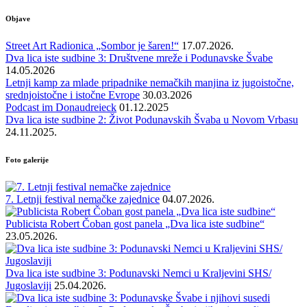
Objave
Street Art Radionica „Sombor je šaren!“
17.07.2026.
Dva lica iste sudbine 3: Društvene mreže i Podunavske Švabe
14.05.2026
Letnji kamp za mlade pripadnike nemačkih manjina iz jugoistočne,
srednjoistočne i istočne Evrope
30.03.2026
Podcast im Donaudreieck
01.12.2025
Dva lica iste sudbine 2: Život Podunavskih Švaba u Novom Vrbasu
24.11.2025.
Foto galerije
7. Letnji festival nemačke zajednice
04.07.2026.
Publicista Robert Čoban gost panela „Dva lica iste sudbine“
23.05.2026.
Dva lica iste sudbine 3: Podunavski Nemci u Kraljevini SHS/
Jugoslaviji
25.04.2026.