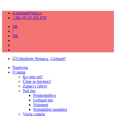
st.gerhard@mts.rs
+381 (0) 25 431 870
SR
|
DE
Naslovna
O nama
Ko smo mi?
Čime se bavimo?
Zadaci i ciljevi
Naš tim
Predsedništvo
Gerhard tim
Volonteri
Nekadašnji saradnici
Vizija i misija