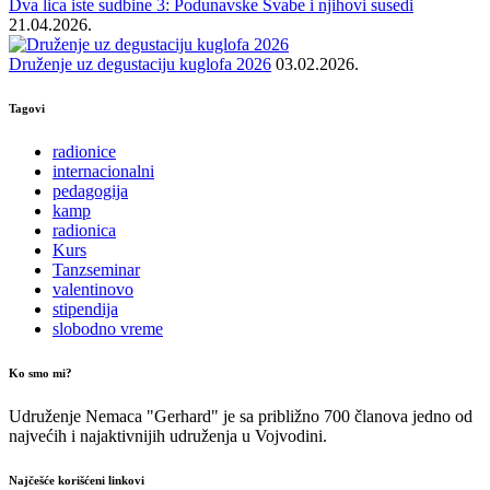
Dva lica iste sudbine 3: Podunavske Švabe i njihovi susedi
21.04.2026.
Druženje uz degustaciju kuglofa 2026
03.02.2026.
Tagovi
radionice
internacionalni
pedagogija
kamp
radionica
Kurs
Tanzseminar
valentinovo
stipendija
slobodno vreme
Ko smo mi?
Udruženje Nemaca "Gerhard" je sa približno 700 članova jedno od
najvećih i najaktivnijih udruženja u Vojvodini.
Najčešće korišćeni linkovi