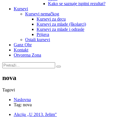
Kako se saznaje ispitni rezultat?
Kursevi
Kursevi nemačkog
Kursevi za decu
Kursevi za mlade (školarci)
Kursevi za mlade i odrasle
Prijava
Ostali kursevi
Ganz Ohr
Kontakt
Otvorena Zona
nova
Tagovi
Naslovna
Tag: nova
Akcija ,,U 2013. želim"