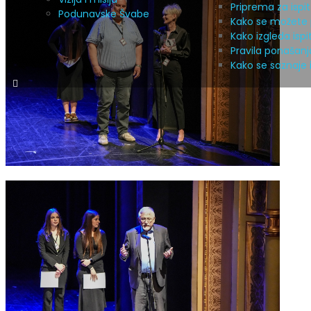
Priprema za ispit
Podunavske Švabe
Kako se možete p
Kako izgleda isp
Pravila ponašanja
Kako se saznaje i