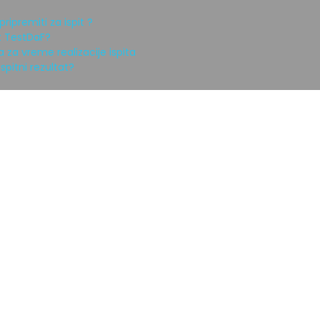
ripremiti za ispit ?
it TestDaF?
 za vreme realizacije ispita
spitni rezultat?