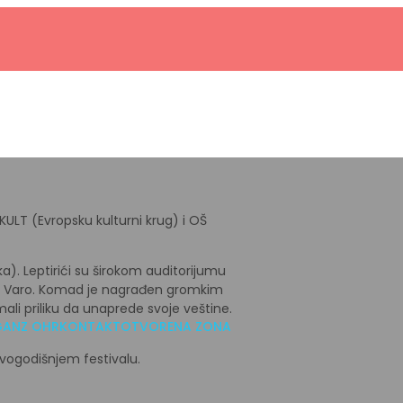
nu
ULT (Evropsku kulturni krug) i OŠ
a). Leptirići su širokom auditorijumu
lav Varo. Komad je nagrađen gromkim
li priliku da unaprede svoje veštine.
GANZ OHR
KONTAKT
OTVORENA ZONA
vogodišnjem festivalu.