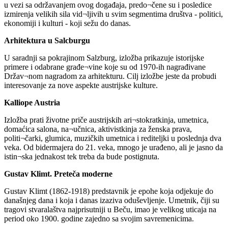
u vezi sa održavanjem ovog događaja, predo¬čene su i posledice
izmirenja velikih sila vid¬ljivih u svim segmentima društva - politici,
ekonomiji i kulturi - koji sežu do danas.
Arhitektura u Salcburgu
U saradnji sa pokrajinom Salzburg, izložba prikazuje istorijske
primere i odabrane građe¬vine koje su od 1970-ih nagrađivane
Držav¬nom nagradom za arhitekturu. Cilj izložbe jeste da probudi
interesovanje za nove aspekte austrijske kulture.
Kalliope Austria
Izložba prati životne priče austrijskih ari¬stokratkinja, umetnica,
domaćica salona, na¬učnica, aktivistkinja za ženska prava,
politi¬čarki, glumica, muzičkih umetnica i rediteljki u poslednja dva
veka. Od bidermajera do 21. veka, mnogo je urađeno, ali je jasno da
istin¬ska jednakost tek treba da bude postignuta.
Gustav Klimt. Preteča moderne
Gustav Klimt (1862-1918) predstavnik je epohe koja odjekuje do
današnjeg dana i koja i danas izaziva oduševljenje. Umetnik, čiji su
tragovi stvaralaštva najprisutniji u Beču, imao je velikog uticaja na
period oko 1900. godine zajedno sa svojim savremenicima.