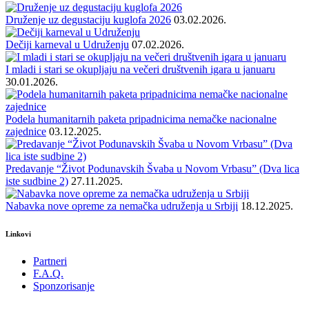
Druženje uz degustaciju kuglofa 2026
03.02.2026.
Dečiji karneval u Udruženju
07.02.2026.
I mladi i stari se okupljaju na večeri društvenih igara u januaru
30.01.2026.
Podela humanitarnih paketa pripadnicima nemačke nacionalne
zajednice
03.12.2025.
Predavanje “Život Podunavskih Švaba u Novom Vrbasu” (Dva lica
iste sudbine 2)
27.11.2025.
Nabavka nove opreme za nemačka udruženja u Srbiji
18.12.2025.
Linkovi
Partneri
F.A.Q.
Sponzorisanje