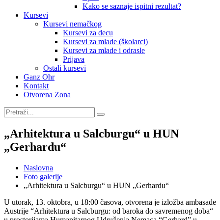
Kako se saznaje ispitni rezultat?
Kursevi
Kursevi nemačkog
Kursevi za decu
Kursevi za mlade (školarci)
Kursevi za mlade i odrasle
Prijava
Ostali kursevi
Ganz Ohr
Kontakt
Otvorena Zona
„Arhitektura u Salcburgu“ u HUN
„Gerhardu“
Naslovna
Foto galerije
„Arhitektura u Salcburgu“ u HUN „Gerhardu“
U utorak, 13. oktobra, u 18:00 časova, otvorena je izložba ambasade
Austrije “Arhitektura u Salcburgu: od baroka do savremenog doba“
u prostorijama Humanitarnog Udruženja Nemaca “Gerhard” u