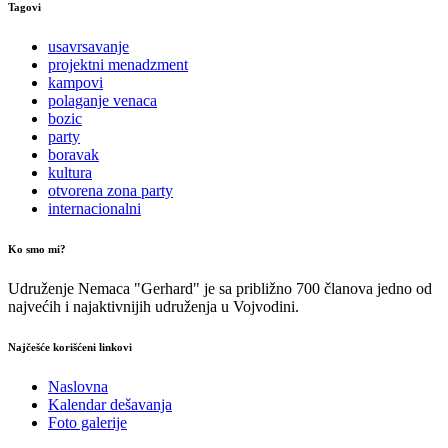
Tagovi
usavrsavanje
projektni menadzment
kampovi
polaganje venaca
bozic
party
boravak
kultura
otvorena zona party
internacionalni
Ko smo mi?
Udruženje Nemaca "Gerhard" je sa približno 700 članova jedno od
najvećih i najaktivnijih udruženja u Vojvodini.
Najčešće korišćeni linkovi
Naslovna
Kalendar dešavanja
Foto galerije