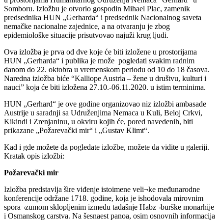
Somboru. Izložbu je otvorio gospodin Mihael Plac, zamenik
predsednika HUN „Gerharda“ i predsednik Nacionalnog saveta
nemačke nacionalne zajednice, a na otvaranju je zbog
epidemiološke situacije prisutvovao najuži krug ljudi.
Ova izložba je prva od dve koje će biti izložene u prostorijama
HUN „Gerharda“ i publika je može pogledati svakim radnim
danom do 22. oktobra u vremenskom periodu od 10 do 18 časova.
Naredna izložba biće “Kalliope Austria – žene u društvu, kulturi i
nauci” koja će biti izložena 27.10.-06.11.2020. u istim terminima.
HUN „Gerhard“ je ove godine organizovao niz izložbi ambasade
Austrije u saradnji sa Udruženjima Nemaca u Kuli, Beloj Crkvi,
Kikindi i Zrenjaninu, u okviru kojih će, pored navedenih, biti
prikazane „Požarevački mir“ i „Gustav Klimt“.
Kad i gde možete da pogledate izložbe, možete da vidite u galeriji.
Kratak opis izložbi:
Požarevački mir
Izložba predstavlja šire viđenje istoimene veli¬ke međunarodne
konferencije održane 1718. godine, koja je ishodovala mirovnim
spora¬zumom sklopljenim između tadašnje Habz¬burške monarhije
i Osmanskog carstva. Na šesnaest panoa, osim osnovnih informacija