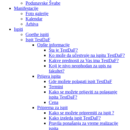
Podunavske Švabe
Manifestacije
Foto galerije
Kalendar
Arhiva
Ispiti
Goethe ispiti
Ispit TestDaF
Opšte informacije
Šta je TestDaF?
Ko može da učestvuje na ispitu TestDaF?
Kakve prednosti za Vas ima TestDaF?
Koji je nivo neophodan za upis na
fakultet?
Prijava ispita
Gde možete polagati ispit TestDaF
Termini
Kako se možete prijaviti za polaganje
ispita TestDaF?
Cena
Priprema za ispit
Kako se možete pripremiti za ispit ?
Kako izgleda ispit TestDaF?
Pravila ponašanja za vreme realizacije
ispita