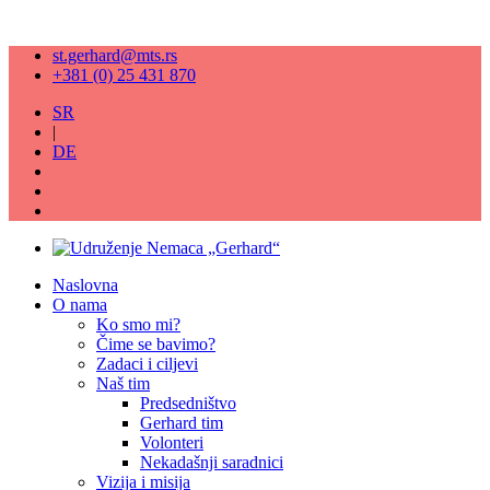
st.gerhard@mts.rs
+381 (0) 25 431 870
SR
|
DE
Naslovna
O nama
Ko smo mi?
Čime se bavimo?
Zadaci i ciljevi
Naš tim
Predsedništvo
Gerhard tim
Volonteri
Nekadašnji saradnici
Vizija i misija