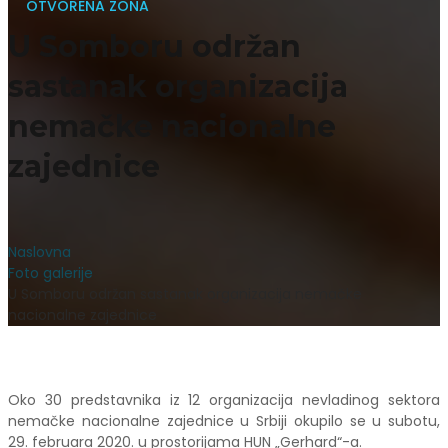
OTVORENA ZONA
U Somboru održan
sastanak organizacija
nemačke nacionalne
zajednice
Naslovna
Foto galerije
U Somboru održan sastanak organizacija nemačke
nacionalne zajednice
Oko 30 predstavnika iz 12 organizacija nevladinog sektora
nemačke nacionalne zajednice u Srbiji okupilo se u subotu,
29. februara 2020. u prostorijama HUN „Gerhard“-a.