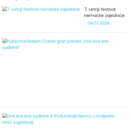
7. Letnji festival
nemačke zajednice
04.07.2026.
P
R
g
p
„
l
i
s
l
i