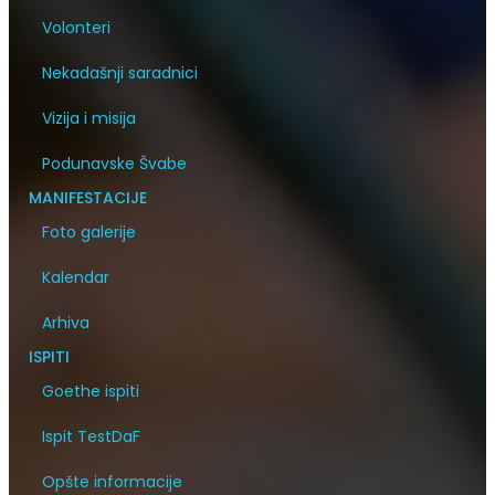
Volonteri
Nekadašnji saradnici
Vizija i misija
Podunavske Švabe
MANIFESTACIJE
Foto galerije
Kalendar
Arhiva
ISPITI
Goethe ispiti
Ispit TestDaF
Opšte informacije