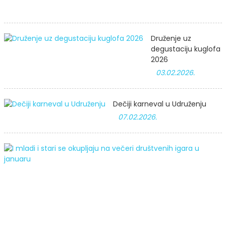
Druženje uz
degustaciju kuglofa
2026
03.02.2026.
Dečiji karneval u Udruženju
07.02.2026.
I
m
i
s
s
o
v