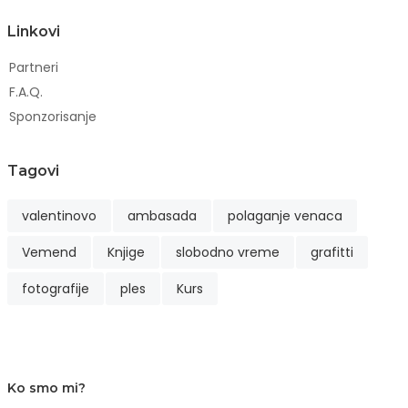
Linkovi
Partneri
F.A.Q.
Sponzorisanje
Tagovi
valentinovo
ambasada
polaganje venaca
Vemend
Knjige
slobodno vreme
grafitti
fotografije
ples
Kurs
Ko smo mi?