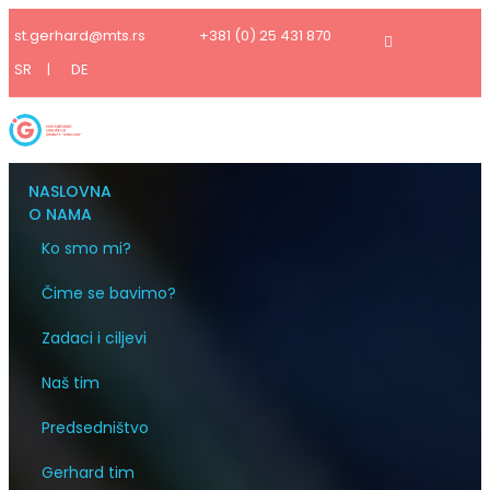
st.gerhard@mts.rs
+381 (0) 25 431 870
SR
|
DE
NASLOVNA
O NAMA
Ko smo mi?
Čime se bavimo?
Zadaci i ciljevi
Naš tim
Predsedništvo
Gerhard tim