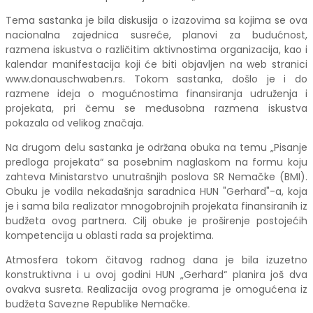
Tema sastanka je bila diskusija o izazovima sa kojima se ova
nacionalna zajednica susreće, planovi za budućnost,
razmena iskustva o različitim aktivnostima organizacija, kao i
kalendar manifestacija koji će biti objavljen na web stranici
www.donauschwaben.rs. Tokom sastanka, došlo je i do
razmene ideja o mogućnostima finansiranja udruženja i
projekata, pri čemu se međusobna razmena iskustva
pokazala od velikog značaja.
Na drugom delu sastanka je održana obuka na temu „Pisanje
predloga projekata“ sa posebnim naglaskom na formu koju
zahteva Ministarstvo unutrašnjih poslova SR Nemačke (BMI).
Obuku je vodila nekadašnja saradnica HUN "Gerhard"-a, koja
je i sama bila realizator mnogobrojnih projekata finansiranih iz
budžeta ovog partnera. Cilj obuke je proširenje postojećih
kompetencija u oblasti rada sa projektima.
Atmosfera tokom čitavog radnog dana je bila izuzetno
konstruktivna i u ovoj godini HUN „Gerhard“ planira još dva
ovakva susreta. Realizacija ovog programa je omogućena iz
budžeta Savezne Republike Nemačke.