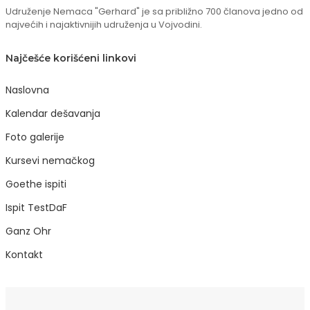
Udruženje Nemaca "Gerhard" je sa približno 700 članova jedno od
najvećih i najaktivnijih udruženja u Vojvodini.
Najčešće korišćeni linkovi
Naslovna
Kalendar dešavanja
Foto galerije
Kursevi nemačkog
Goethe ispiti
Ispit TestDaF
Ganz Ohr
Kontakt