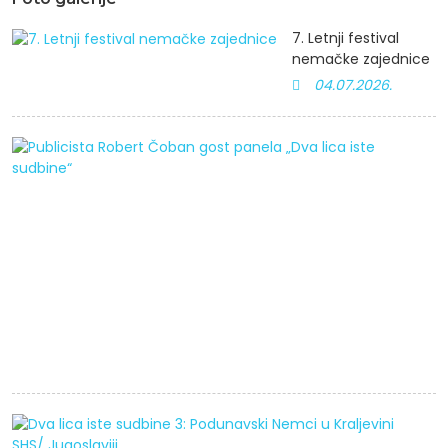
7. Letnji festival
nemačke zajednice
04.07.2026.
P
R
Č
g
p
„
li
i
s
2
D
li