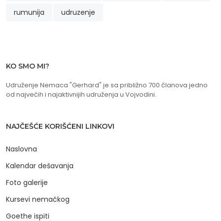
rumunija
udruzenje
KO SMO MI?
Udruženje Nemaca "Gerhard" je sa približno 700 članova jedno
od najvećih i najaktivnijih udruženja u Vojvodini.
NAJČEŠĆE KORIŠĆENI LINKOVI
Naslovna
Kalendar dešavanja
Foto galerije
Kursevi nemačkog
Goethe ispiti