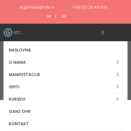
st.gerhard@mts.rs
+381 (0) 25 431 870
SR
|
DE
NASLOVNA
O NAMA
MANIFESTACIJE
Naslovna
ISPITI
Foto galerije
KURSEVI
GANZ OHR
KONTAKT