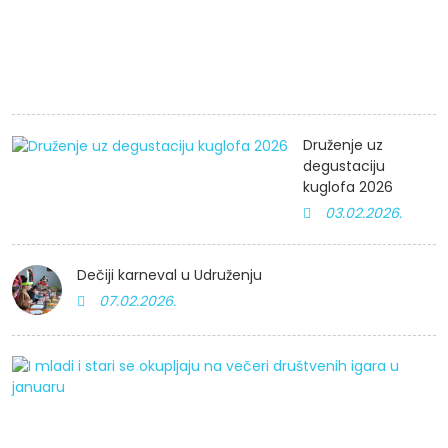
n
s
2
Druženje uz
degustaciju
kuglofa 2026
03.02.2026.
Dečiji karneval u Udruženju
07.02.2026.
I
m
i
st