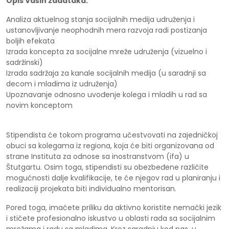
Opis Vaših zadataka:
Analiza aktuelnog stanja socijalnih medija udruženja i
ustanovljivanje neophodnih mera razvoja radi postizanja
boljih efekata
Izrada koncepta za socijalne mreže udruženja (vizuelno i
sadržinski)
Izrada sadržaja za kanale socijalnih medija (u saradnji sa
decom i mladima iz udruženja)
Upoznavanje odnosno uvođenje kolega i mladih u rad sa
novim konceptom
Stipendista će tokom programa učestvovati na zajedničkoj
obuci sa kolegama iz regiona, koja će biti organizovana od
strane Instituta za odnose sa inostranstvom (ifa) u
Štutgartu. Osim toga, stipendisti su obezbeđene različite
mogućnosti dalje kvalifikacije, te će njegov rad u planiranju i
realizaciji projekata biti individualno mentorisan.
Pored toga, imaćete priliku da aktivno koristite nemački jezik
i stičete profesionalno iskustvo u oblasti rada sa socijalnim