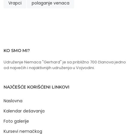
Vrapci
polaganje venaca
KO SMO MI?
Udruženje Nemaca "Gerhard" je sa približno 700 članova jedno
od najvećih i najaktivnijih udruženja u Vojvodini.
NAJČEŠĆE KORIŠĆENI LINKOVI
Naslovna
Kalendar dešavanja
Foto galerije
Kursevi nemačkog