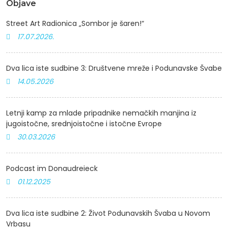
Objave
Street Art Radionica „Sombor je šaren!“
17.07.2026.
Dva lica iste sudbine 3: Društvene mreže i Podunavske Švabe
14.05.2026
Letnji kamp za mlade pripadnike nemačkih manjina iz
jugoistočne, srednjoistočne i istočne Evrope
30.03.2026
Podcast im Donaudreieck
01.12.2025
Dva lica iste sudbine 2: Život Podunavskih Švaba u Novom
Vrbasu