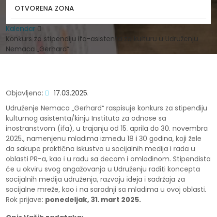
OTVORENA ZONA
Naslovna
Kalendar
Konkurs za stipendiju ifa-asistenta za kulturu u Udruženju
Nemaca „Gerhard“
Objavljeno:
17.03.2025.
Udruženje Nemaca „Gerhard“ raspisuje konkurs za stipendiju
kulturnog asistenta/kinju Instituta za odnose sa
inostranstvom (ifa), u trajanju od 15. aprila do 30. novembra
2025., namenjenu mladima između 18 i 30 godina, koji žele
da sakupe praktična iskustva u socijalnih medija i rada u
oblasti PR-a, kao i u radu sa decom i omladinom. Stipendista
će u okviru svog angažovanja u Udruženju raditi koncepta
socijalnih medija udruženja, razvoju ideja i sadržaja za
socijalne mreže, kao i na saradnji sa mladima u ovoj oblasti.
Rok prijave:
ponedeljak, 31. mart 2025.