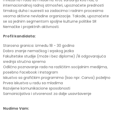
mrežama i radu sa mladima. Kroz saradnju kod nas, u
internacionalnoj radnoj atmosferi, upoznaćete prednosti
timskog duha i susresti sa zadacima i radnim procesima
veoma aktivne nevladine organizacije. Takođe, upoznaćete
se sa jednim segmentom spoljne kulturne politike SR
Nemačke i projektnih aktivnosti.
Profil kandidata:
Starosna granica: između 18 - 30 godina
Dobro znanje nemačkog i srpskog jezika
Fakultetske studije (može i bez diplome) /ili odgovarajuća
srednja stručna sprema
Odlično poznavanje rada na različitim socijalnim medijima,
posebno Facebook i Instagram
Iskustvo sa grafičkim programima (kao npr. Canva) poželjno
Prvea iskustva u radu sa mladima
Razvijene komunikacione sposobnosti
Samoinicijativa i otvorenost za dalje usavršavenje
Nudimo Vam: