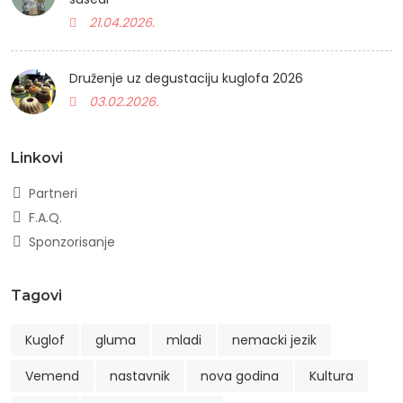
21.04.2026.
Druženje uz degustaciju kuglofa 2026
03.02.2026.
Linkovi
Partneri
F.A.Q.
Sponzorisanje
Tagovi
Kuglof
gluma
mladi
nemacki jezik
Vemend
nastavnik
nova godina
Kultura