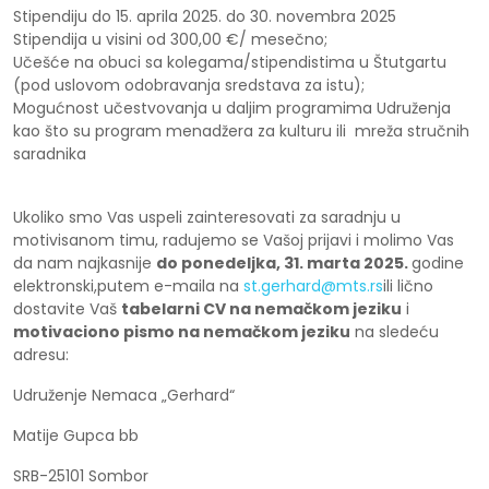
Stipendiju do 15. aprila 2025. do 30. novembra 2025
Stipendija u visini od 300,00 €/ mesečno;
Učešće na obuci sa kolegama/stipendistima u Štutgartu
(pod uslovom odobravanja sredstava za istu);
Mogućnost učestvovanja u daljim programima Udruženja
kao što su program menadžera za kulturu ili mreža stručnih
saradnika
Ukoliko smo Vas uspeli zainteresovati za saradnju u
motivisanom timu, radujemo se Vašoj prijavi i molimo Vas
da nam najkasnije
do ponedeljka, 31. marta 2025.
godine
elektronski,putem e-maila na
st.gerhard@mts.rs
ili lično
dostavite Vaš
tabelarni CV na nemačkom jeziku
i
motivaciono pismo na nemačkom jeziku
na sledeću
adresu:
Udruženje Nemaca „Gerhard“
Matije Gupca bb
SRB-25101 Sombor