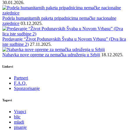
30.01.2026.
Podela humanitarnih paketa pripadnicima nemačke nacionalne
zajednice
03.12.2025.
Predavanje “Život Podunavskih Švaba u Novom Vrbasu” (Dva lica
iste sudbine 2)
27.11.2025.
Nabavka nove opreme za nemačka udruženja u Srbiji
18.12.2025.
Linkovi
Partneri
F.A.Q.
Sponzorisanje
Tagovi
Vrapci
blic
mladi
pisanje