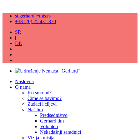
st.gerhard@mts.rs
+381 (0) 25 431 870
SR
|
DE
Naslovna
O nama
Ko smo mi?
Čime se bavimo?
Zadaci i ciljevi
Naš tim
Predsedništvo
Gerhard tim
Volonteri
Nekadašnji saradnici
Vizija i misija