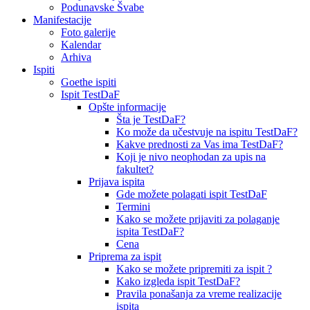
Podunavske Švabe
Manifestacije
Foto galerije
Kalendar
Arhiva
Ispiti
Goethe ispiti
Ispit TestDaF
Opšte informacije
Šta je TestDaF?
Ko može da učestvuje na ispitu TestDaF?
Kakve prednosti za Vas ima TestDaF?
Koji je nivo neophodan za upis na
fakultet?
Prijava ispita
Gde možete polagati ispit TestDaF
Termini
Kako se možete prijaviti za polaganje
ispita TestDaF?
Cena
Priprema za ispit
Kako se možete pripremiti za ispit ?
Kako izgleda ispit TestDaF?
Pravila ponašanja za vreme realizacije
ispita