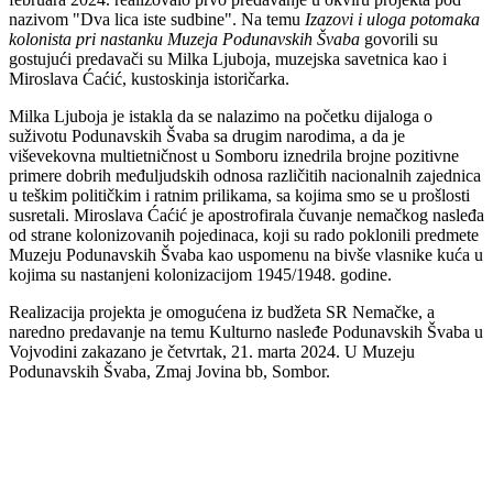
nazivom "Dva lica iste sudbine". Na temu
Izazovi i uloga potomaka
kolonista pri nastanku Muzeja Podunavskih Švaba
govorili su
gostujući predavači su Milka Ljuboja, muzejska savetnica kao i
Miroslava Ćaćić, kustoskinja istoričarka.
Milka Ljuboja je istakla da se nalazimo na početku dijaloga o
suživotu Podunavskih Švaba sa drugim narodima, a da je
viševekovna multietničnost u Somboru iznedrila brojne pozitivne
primere dobrih međuljudskih odnosa različitih nacionalnih zajednica
u teškim političkim i ratnim prilikama, sa kojima smo se u prošlosti
susretali. Miroslava Ćaćić je apostrofirala čuvanje nemačkog nasleđa
od strane kolonizovanih pojedinaca, koji su rado poklonili predmete
Muzeju Podunavskih Švaba kao uspomenu na bivše vlasnike kuća u
kojima su nastanjeni kolonizacijom 1945/1948. godine.
Realizacija projekta je omogućena iz budžeta SR Nemačke, a
naredno predavanje na temu Kulturno nasleđe Podunavskih Švaba u
Vojvodini zakazano je četvrtak, 21. marta 2024. U Muzeju
Podunavskih Švaba, Zmaj Jovina bb, Sombor.