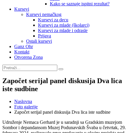
Kako se saznaje ispitni rezultat?
Kursevi
Kursevi nemačkog
Kursevi za decu
Kursevi za mlade (školarci)
Kursevi za mlade i odrasle
Prijava
Ostali kursevi
Ganz Ohr
Kontakt
Otvorena Zona
Započet serijal panel diskusija Dva lica
iste sudbine
Naslovna
Foto galerije
Započet serijal panel diskusija Dva lica iste sudbine
Udruženje Nemaca Gerhard je u saradnji sa Gradskim muzejom
Sombor i depandansom Muzej Podunavskih Švaba u četvrtak, 29.
februara 2024. realizovalo prvo predavanje u okviru projekta pod