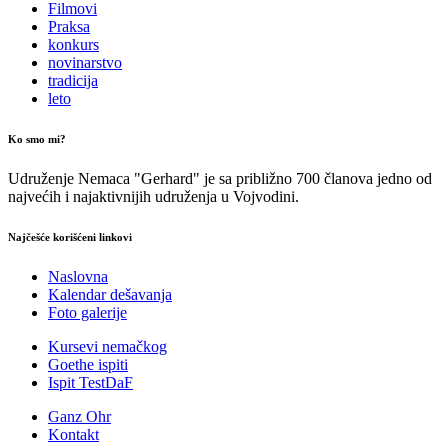
Filmovi
Praksa
konkurs
novinarstvo
tradicija
leto
Ko smo mi?
Udruženje Nemaca "Gerhard" je sa približno 700 članova jedno od
najvećih i najaktivnijih udruženja u Vojvodini.
Najčešće korišćeni linkovi
Naslovna
Kalendar dešavanja
Foto galerije
Kursevi nemačkog
Goethe ispiti
Ispit TestDaF
Ganz Ohr
Kontakt