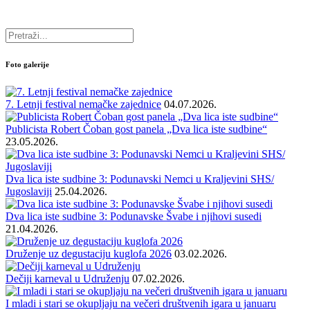
Foto galerije
7. Letnji festival nemačke zajednice
04.07.2026.
Publicista Robert Čoban gost panela „Dva lica iste sudbine“
23.05.2026.
Dva lica iste sudbine 3: Podunavski Nemci u Kraljevini SHS/
Jugoslaviji
25.04.2026.
Dva lica iste sudbine 3: Podunavske Švabe i njihovi susedi
21.04.2026.
Druženje uz degustaciju kuglofa 2026
03.02.2026.
Dečiji karneval u Udruženju
07.02.2026.
I mladi i stari se okupljaju na večeri društvenih igara u januaru