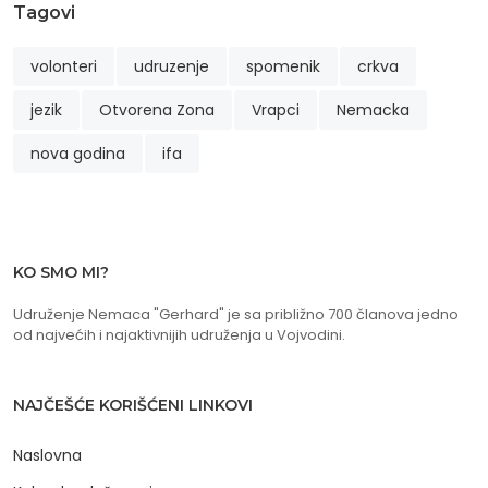
Tagovi
volonteri
udruzenje
spomenik
crkva
jezik
Otvorena Zona
Vrapci
Nemacka
nova godina
ifa
KO SMO MI?
Udruženje Nemaca "Gerhard" je sa približno 700 članova jedno
od najvećih i najaktivnijih udruženja u Vojvodini.
NAJČEŠĆE KORIŠĆENI LINKOVI
Naslovna