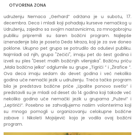
OTVORENA ZONA
Naša tradicionalna Božićna zabava za decu i mlade u
udruženju Nemaca „Gerhard” održana je u subotu, 17.
decembra. Deca i mladi koji pohađaju kurseve nemačkog u
Udruženju, zajedno sa svojim nastavnicima, za mnogobrojnu
publiku pripremili su šaren božićni program. Najlepše
iznenađenje bila je poseta Deda Mraza, koji je za sve doneo
poklone. Ukupno pet grupa se potrudilo da oduševi publiku.
Najmlađi od njih, grupa "Zečići", imaju pet do šest godina i
izveli su ples "Deset malih božićnjih vilenjaka". Božićnu priču
„Mala božićna jelka” odglumile su grupe „Tigrići ” i „Žirafice ”.
Ova deca imaju sedam do devet godina i već nekoliko
godina uče nemački jezik u udruženju. Treća tačka program
bila je predstava božićne priče „Upalite ponovo svetlo“ i
predstavili su je mladi od deset do 14 godina koji takođe već
nekoliko godina uče nemački jezik u grupama „Puževi“ i
„Leptirići“. Posebno se zahvaljujemo našim volonterima koji
su mnogo pomogli u organizovanju celokupne božićne
zabave i Nikoleti Mojsijević koja je vodila ovaj božićni
program.