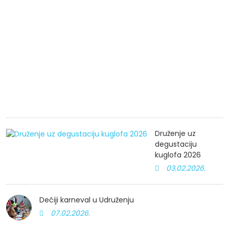
i
s
3:
P
Š
i
n
s
2
Druženje uz
degustaciju
kuglofa 2026
03.02.2026.
Dečiji karneval u Udruženju
07.02.2026.