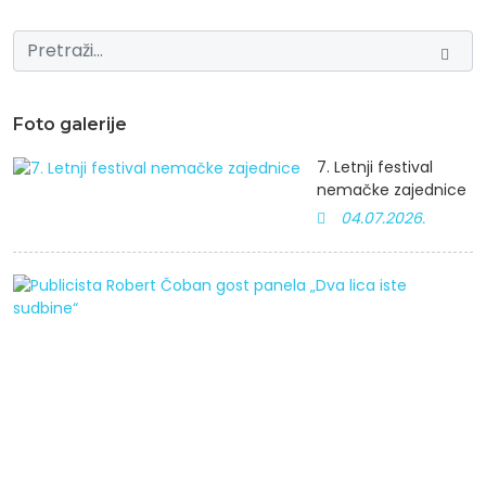
Foto galerije
7. Letnji festival
nemačke zajednice
04.07.2026.
P
R
Č
g
p
„
li
i
s