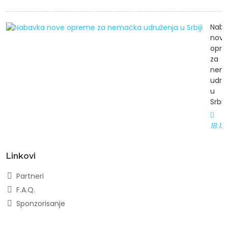
Naba
nove
opr
za
nem
udru
u
Srbiji
18.12
Linkovi
Partneri
F.A.Q.
Sponzorisanje