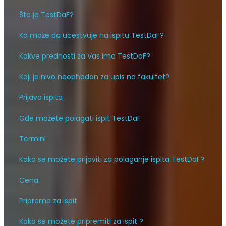
Šta je TestDaF?
Ko može da učestvuje na ispitu TestDaF?
Kakve prednosti za Vas ima TestDaF?
Koji je nivo neophodan za upis na fakultet?
Prijava ispita
Gde možete polagati ispit TestDaF
Termini
Kako se možete prijaviti za polaganje ispita TestDaF?
Cena
Priprema za ispit
Kako se možete pripremiti za ispit ?