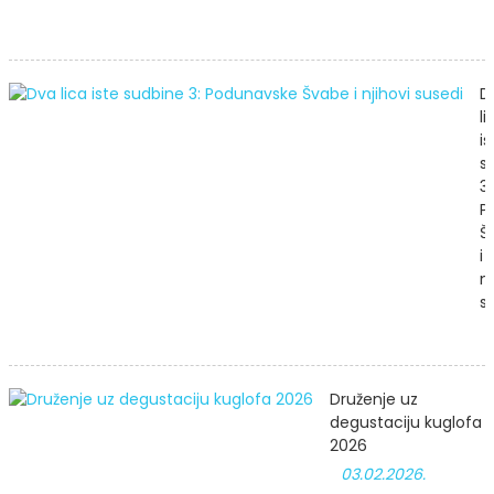
D
li
is
s
3:
P
Š
i
nj
s
Druženje uz
degustaciju kuglofa
2026
03.02.2026.