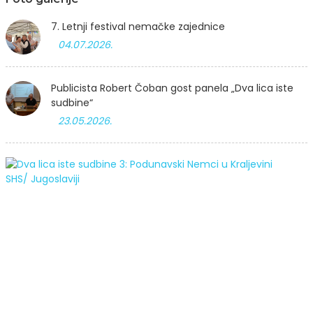
7. Letnji festival nemačke zajednice
04.07.2026.
Publicista Robert Čoban gost panela „Dva lica iste
sudbine“
23.05.2026.
l
i
s
3
P
K
S
J