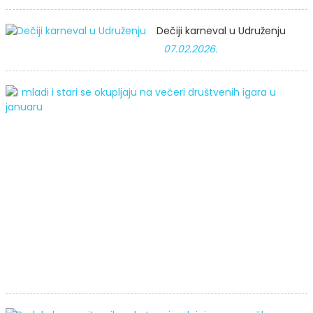
Dečiji karneval u Udruženju
07.02.2026.
I
m
i
s
s
o
v
d
i
j