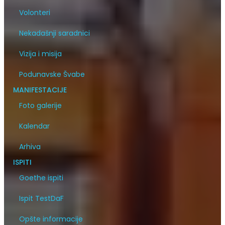
Volonteri
Nekadašnji saradnici
Vizija i misija
Podunavske Švabe
MANIFESTACIJE
Foto galerije
Kalendar
Arhiva
ISPITI
Goethe ispiti
Ispit TestDaF
Opšte informacije