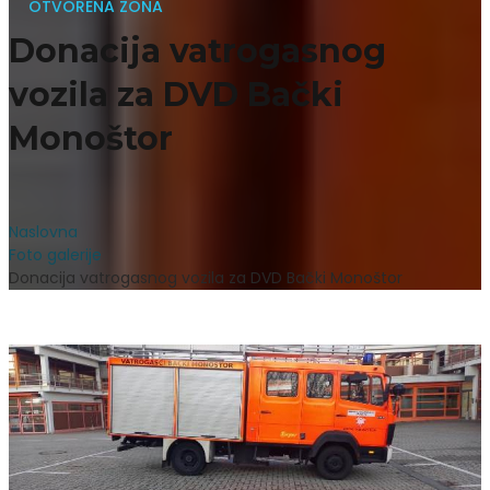
OTVORENA ZONA
Donacija vatrogasnog
vozila za DVD Bački
Monoštor
Naslovna
Foto galerije
Donacija vatrogasnog vozila za DVD Bački Monoštor