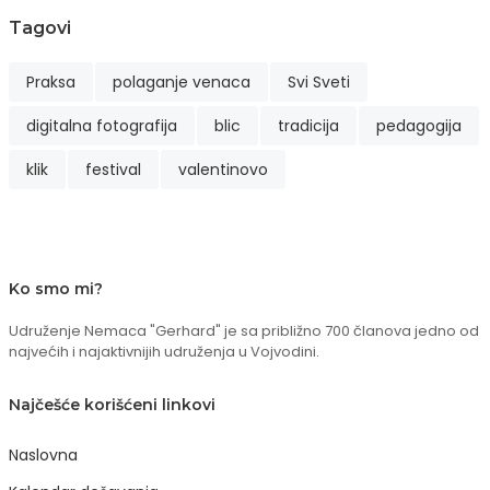
Tagovi
Praksa
polaganje venaca
Svi Sveti
digitalna fotografija
blic
tradicija
pedagogija
klik
festival
valentinovo
Ko smo mi?
Udruženje Nemaca "Gerhard" je sa približno 700 članova jedno od
najvećih i najaktivnijih udruženja u Vojvodini.
Najčešće korišćeni linkovi
Naslovna