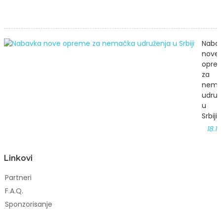
Naba
nove
opre
za
nema
udruž
u
Srbiji
18.1
Linkovi
Partneri
F.A.Q.
Sponzorisanje