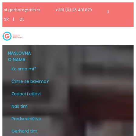
st.gerhard@mts.rs
+381 (0) 25 431 870
SR
|
DE
NASLOVNA
O NAMA
Ko smo mi?
Čime se bavimo?
Zadaci i ciljevi
Naš tim
Predsedništvo
Gerhard tim