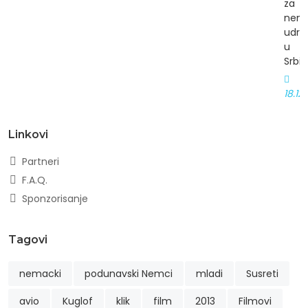
za
nem
udru
u
Srbiji
18.12
Linkovi
Partneri
F.A.Q.
Sponzorisanje
Tagovi
nemacki
podunavski Nemci
mladi
Susreti
avio
Kuglof
klik
film
2013
Filmovi