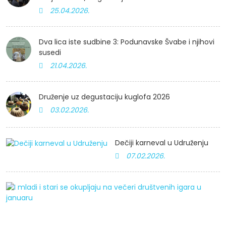
25.04.2026.
Dva lica iste sudbine 3: Podunavske Švabe i njihovi
susedi
21.04.2026.
Druženje uz degustaciju kuglofa 2026
03.02.2026.
Dečiji karneval u Udruženju
07.02.2026.
I
m
i
st