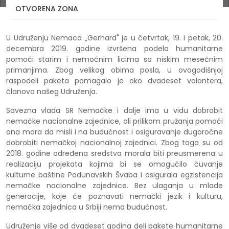
Podela humanitarne pomoći starim i nemoćnim licima
OTVORENA ZONA
U Udruženju Nemaca „Gerhard" je u četvrtak, 19. i petak, 20.
decembra 2019. godine izvršena podela humanitarne
pomoći starim i nemoćnim licima sa niskim mesečnim
primanjima. Zbog velikog obima posla, u ovogodišnjoj
raspodeli paketa pomagalo je oko dvadeset volontera,
članova našeg Udruženja.
Savezna vlada SR Nemačke i dalje ima u vidu dobrobit
nemačke nacionalne zajednice, ali prilikom pružanja pomoći
ona mora da misli i na budućnost i osiguravanje dugoročne
dobrobiti nemačkoj nacionalnoj zajednici. Zbog toga su od
2018. godine određena sredstva morala biti preusmerena u
realizaciju projekata kojima bi se omogućilo čuvanje
kulturne baštine Podunavskih Švaba i osigurala egzistencija
nemačke nacionalne zajednice. Bez ulaganja u mlade
generacije, koje će poznavati nemački jezik i kulturu,
nemačka zajednica u Srbiji nema budućnost.
Udruženje više od dvadeset godina deli pakete humanitarne