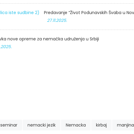
Predavanje “Život Podunavskih Švaba u Nov
27.11.2025.
ka nove opreme za nemačka udruženja u Srbiji
2.2025.
zseminar
nemacki jezik
Nemacka
kirbaj
manjina