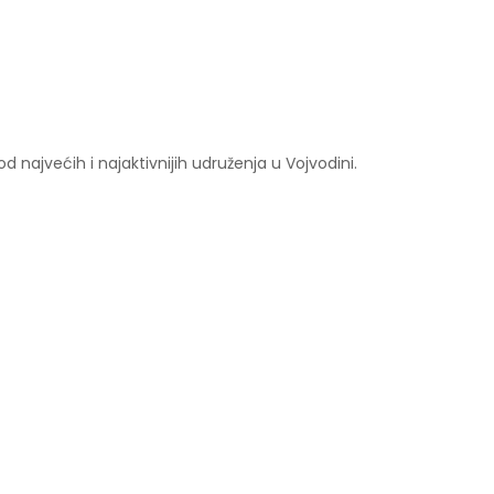
 najvećih i najaktivnijih udruženja u Vojvodini.