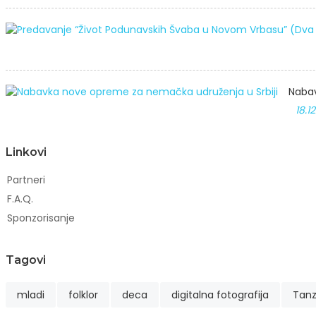
Nabav
18.1
Linkovi
Partneri
F.A.Q.
Sponzorisanje
Tagovi
mladi
folklor
deca
digitalna fotografija
Tan