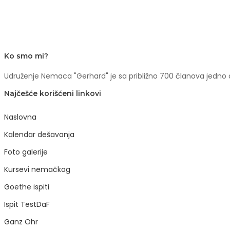
Ko smo mi?
Udruženje Nemaca "Gerhard" je sa približno 700 članova jedno od
Najčešće korišćeni linkovi
Naslovna
Kalendar dešavanja
Foto galerije
Kursevi nemačkog
Goethe ispiti
Ispit TestDaF
Ganz Ohr