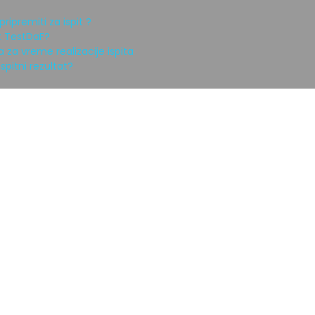
ripremiti za ispit ?
it TestDaF?
 za vreme realizacije ispita
spitni rezultat?