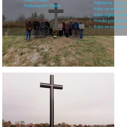
Priprema za ispit
Podunavske Švabe
Kako se možete p
Kako izgleda isp
Pravila ponašanja
Kako se saznaje i