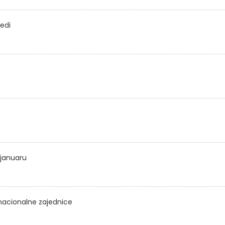
sedi
u januaru
acionalne zajednice