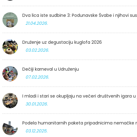
Dva lica iste sudbine 3: Podunavske Švabe i njihovi su
21.04.2026.
Druženje uz degustaciju kuglofa 2026
03.02.2026.
Dečiji karneval u Udruženju
07.02.2026.
I mladi i stari se okupljaju na večeri društvenih igara 
30.01.2026.
Podela humanitarnih paketa pripadnicima nemačke n
03.12.2025.