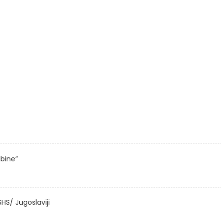
dbine“
SHS/ Jugoslaviji