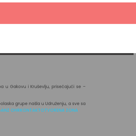
 i Kruševlju
a u Gakovu i Kruševlju, prisećajući se –
olaska grupe našla u Udruženju, a sve sa
GANZ OHR
KONTAKT
OTVORENA ZONA