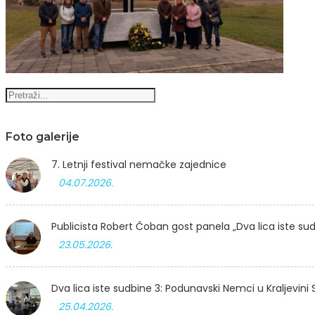
Foto galerije
7. Letnji festival nemačke zajednice
04.07.2026.
Publicista Robert Čoban gost panela „Dva lica iste su
23.05.2026.
Dva lica iste sudbine 3: Podunavski Nemci u Kraljevini 
25.04.2026.