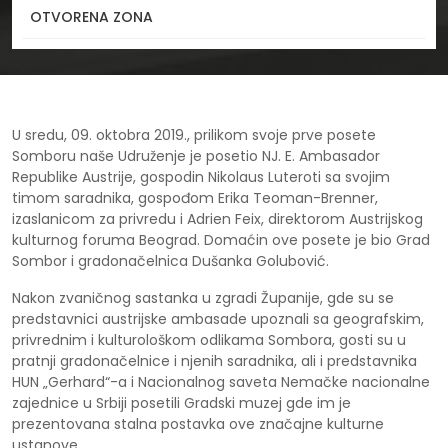
Naslovna
OTVORENA ZONA
Foto galerije
Ambasador Republike Austrije u poseti Gradu Somboru i
nemačkoj manjini
U sredu, 09. oktobra 2019., prilikom svoje prve posete
Somboru naše Udruženje je posetio NJ. E. Ambasador
Republike Austrije, gospodin Nikolaus Luteroti sa svojim
timom saradnika, gospođom Erika Teoman-Brenner,
izaslanicom za privredu i Adrien Feix, direktorom Austrijskog
kulturnog foruma Beograd. Domaćin ove posete je bio Grad
Sombor i gradonačelnica Dušanka Golubović.
Nakon zvaničnog sastanka u zgradi Županije, gde su se
predstavnici austrijske ambasade upoznali sa geografskim,
privrednim i kulturološkom odlikama Sombora, gosti su u
pratnji gradonačelnice i njenih saradnika, ali i predstavnika
HUN „Gerhard“-a i Nacionalnog saveta Nemačke nacionalne
zajednice u Srbiji posetili Gradski muzej gde im je
prezentovana stalna postavka ove značajne kulturne
ustanove.