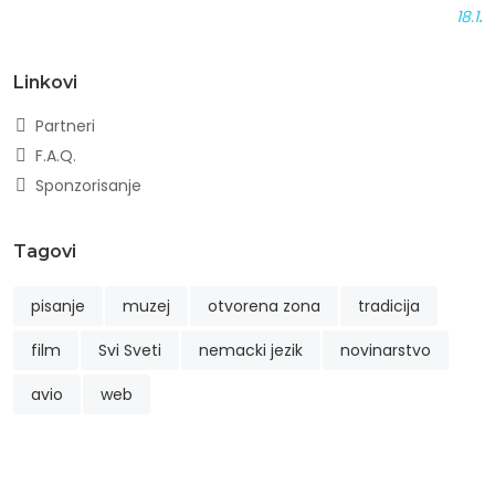
18.12
Linkovi
Partneri
F.A.Q.
Sponzorisanje
Tagovi
pisanje
muzej
otvorena zona
tradicija
film
Svi Sveti
nemacki jezik
novinarstvo
avio
web