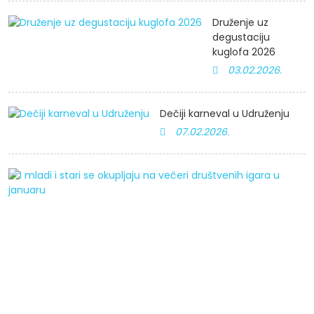
Druženje uz
degustaciju
kuglofa 2026
03.02.2026.
Dečiji karneval u Udruženju
07.02.2026.
I
m
i
st
s
o
n
v
d
i