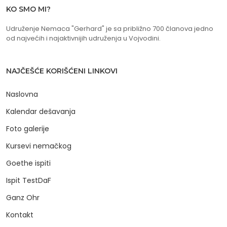
KO SMO MI?
Udruženje Nemaca "Gerhard" je sa približno 700 članova jedno
od najvećih i najaktivnijih udruženja u Vojvodini.
NAJČEŠĆE KORIŠĆENI LINKOVI
Naslovna
Kalendar dešavanja
Foto galerije
Kursevi nemačkog
Goethe ispiti
Ispit TestDaF
Ganz Ohr
Kontakt