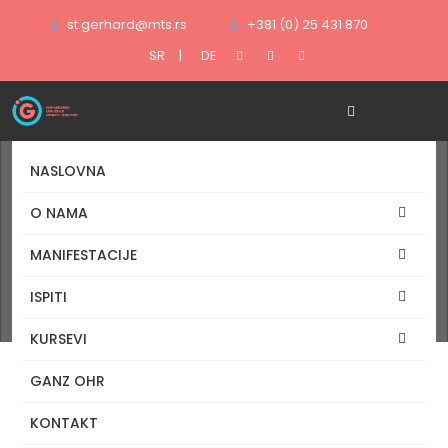
st.gerhard@mts.rs
+381 (0) 25 431 870
SR
|
DE
NASLOVNA
O NAMA
MANIFESTACIJE
Naslovna
ISPITI
Foto galerije
KURSEVI
GANZ OHR
KONTAKT