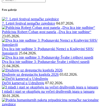
Foto galerije
7. Letnji festival nemačke zajednice
04.07.2026.
Publicista Robert Čoban gost panela „Dva lica iste sudbine“
23.05.2026.
Dva lica iste sudbine 3: Podunavski Nemci u Kraljevini SHS/
Jugoslaviji
25.04.2026.
Dva lica iste sudbine 3: Podunavske Švabe i njihovi susedi
21.04.2026.
Druženje uz degustaciju kuglofa 2026
03.02.2026.
Dečiji karneval u Udruženju
07.02.2026.
I mladi i stari se okupljaju na večeri društvenih igara u januaru
30.01.2026.