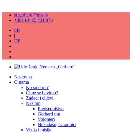
st.gerhard@mts.rs
+381 (0) 25 431 870
SR
|
DE
Naslovna
O nama
Ko smo mi?
Čime se bavimo?
Zadaci i ciljevi
Naš tim
Predsedništvo
Gerhard tim
Volonteri
Nekadašnji saradnici
Vizija i misija