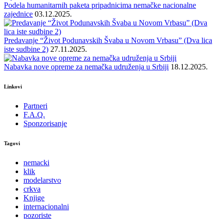
Podela humanitarnih paketa pripadnicima nemačke nacionalne
zajednice
03.12.2025.
Predavanje “Život Podunavskih Švaba u Novom Vrbasu” (Dva lica
iste sudbine 2)
27.11.2025.
Nabavka nove opreme za nemačka udruženja u Srbiji
18.12.2025.
Linkovi
Partneri
F.A.Q.
Sponzorisanje
Tagovi
nemacki
klik
modelarstvo
crkva
Knjige
internacionalni
pozoriste