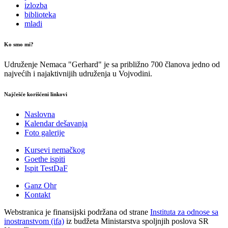
izlozba
biblioteka
mladi
Ko smo mi?
Udruženje Nemaca "Gerhard" je sa približno 700 članova jedno od
najvećih i najaktivnijih udruženja u Vojvodini.
Najčešće korišćeni linkovi
Naslovna
Kalendar dešavanja
Foto galerije
Kursevi nemačkog
Goethe ispiti
Ispit TestDaF
Ganz Ohr
Kontakt
Webstranica je finansijski podržana od strane
Instituta za odnose sa
inostranstvom (ifa)
iz budžeta Ministarstva spoljnjih poslova SR