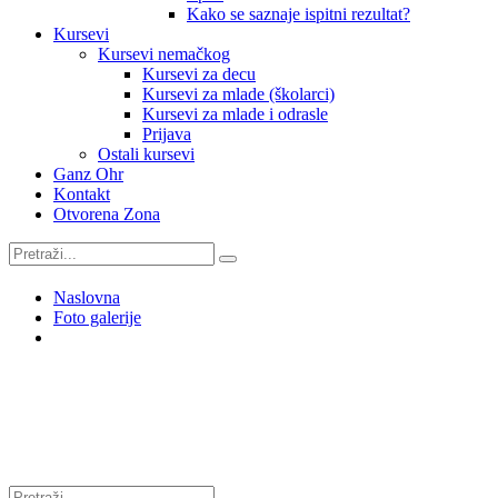
Kako se saznaje ispitni rezultat?
Kursevi
Kursevi nemačkog
Kursevi za decu
Kursevi za mlade (školarci)
Kursevi za mlade i odrasle
Prijava
Ostali kursevi
Ganz Ohr
Kontakt
Otvorena Zona
Naslovna
Foto galerije