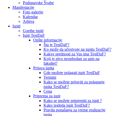
Podunavske Švabe
Manifestacije
Foto galerije
Kalendar
Arhiva
Ispiti
Goethe ispiti
Ispit TestDaF
Opšte informacije
Šta je TestDaF?
Ko može da učestvuje na ispitu TestDaF?
Kakve prednosti za Vas ima TestDaF?
Koji je nivo neophodan za upis na
fakultet?
Prijava ispita
Gde možete polagati ispit TestDaF
Termini
Kako se možete prijaviti za polaganje
ispita TestDaF?
Cena
Priprema za ispit
Kako se možete pripremiti za ispit ?
Kako izgleda ispit TestDaF?
Pravila ponašanja za vreme realizacije
ispita