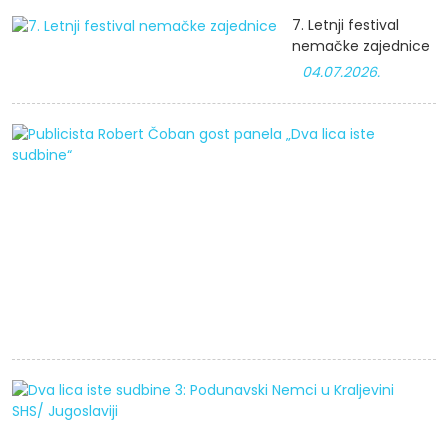
7. Letnji festival
nemačke zajednice
04.07.2026.
P
R
Č
g
p
„
li
i
s
D
li
i