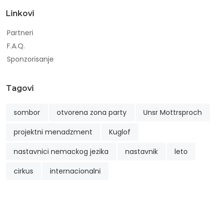
Linkovi
Partneri
F.A.Q.
Sponzorisanje
Tagovi
sombor
otvorena zona party
Unsr Mottrsproch
projektni menadzment
Kuglof
nastavnici nemackog jezika
nastavnik
leto
cirkus
internacionalni