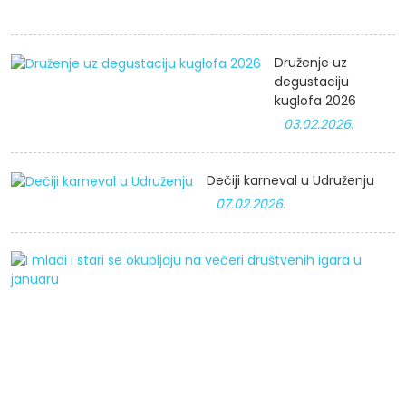
Druženje uz
degustaciju
kuglofa 2026
03.02.2026.
Dečiji karneval u Udruženju
07.02.2026.
I
m
i
st
s
o
n
v