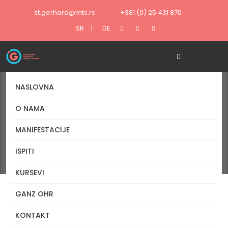
st.gerhard@mts.rs
+381 (0) 25 431 870
SR
|
DE
NASLOVNA
O NAMA
MANIFESTACIJE
Naslovna
ISPITI
Foto galerije
KURSEVI
GANZ OHR
KONTAKT