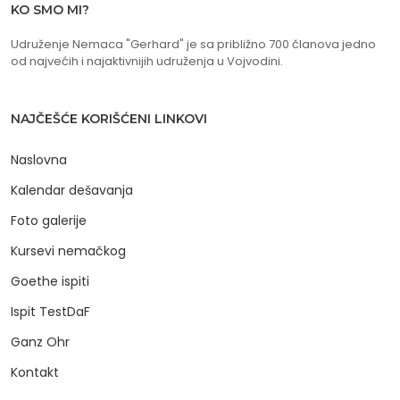
KO SMO MI?
Udruženje Nemaca "Gerhard" je sa približno 700 članova jedno
od najvećih i najaktivnijih udruženja u Vojvodini.
NAJČEŠĆE KORIŠĆENI LINKOVI
Naslovna
Kalendar dešavanja
Foto galerije
Kursevi nemačkog
Goethe ispiti
Ispit TestDaF
Ganz Ohr
Kontakt