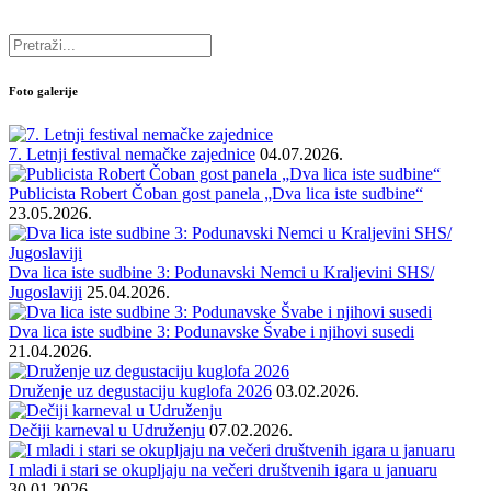
Foto galerije
7. Letnji festival nemačke zajednice
04.07.2026.
Publicista Robert Čoban gost panela „Dva lica iste sudbine“
23.05.2026.
Dva lica iste sudbine 3: Podunavski Nemci u Kraljevini SHS/
Jugoslaviji
25.04.2026.
Dva lica iste sudbine 3: Podunavske Švabe i njihovi susedi
21.04.2026.
Druženje uz degustaciju kuglofa 2026
03.02.2026.
Dečiji karneval u Udruženju
07.02.2026.
I mladi i stari se okupljaju na večeri društvenih igara u januaru
30.01.2026.