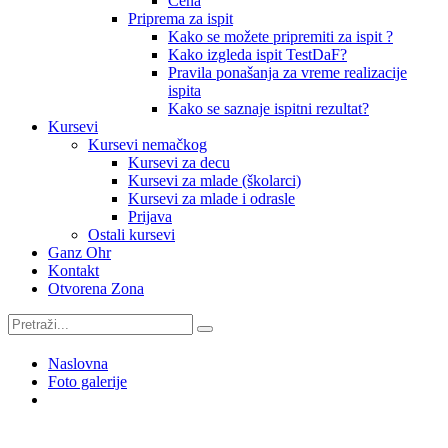
Cena
Priprema za ispit
Kako se možete pripremiti za ispit ?
Kako izgleda ispit TestDaF?
Pravila ponašanja za vreme realizacije
ispita
Kako se saznaje ispitni rezultat?
Kursevi
Kursevi nemačkog
Kursevi za decu
Kursevi za mlade (školarci)
Kursevi za mlade i odrasle
Prijava
Ostali kursevi
Ganz Ohr
Kontakt
Otvorena Zona
Naslovna
Foto galerije