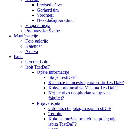
Predsedništvo
Gerhard tim
Volonteri
Nekadašnji saradnici
Vizija i misija
Podunavske Švabe
Manifestacije
Foto galerije
Kalendar
Arhiva
Ispiti
Goethe ispiti
Ispit TestDaF
Opšte informacije
Šta je TestDaF?
Ko može da učestvuje na ispitu TestDaF?
Kakve prednosti za Vas ima TestDaF?
Koji je nivo neophodan za upis na
fakultet?
Prijava ispita
Gde možete polagati ispit TestDaF
Termini
Kako se možete prijaviti za polaganje
ispita TestDaF?