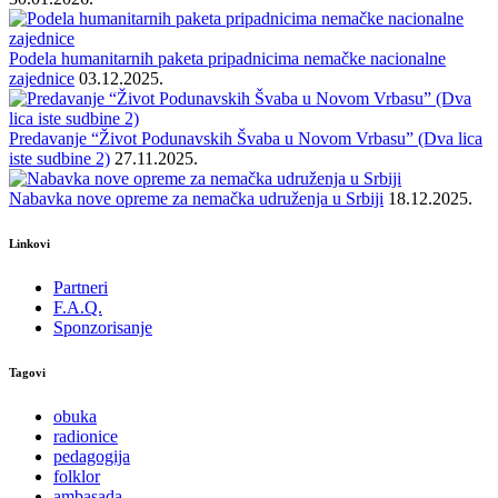
Podela humanitarnih paketa pripadnicima nemačke nacionalne
zajednice
03.12.2025.
Predavanje “Život Podunavskih Švaba u Novom Vrbasu” (Dva lica
iste sudbine 2)
27.11.2025.
Nabavka nove opreme za nemačka udruženja u Srbiji
18.12.2025.
Linkovi
Partneri
F.A.Q.
Sponzorisanje
Tagovi
obuka
radionice
pedagogija
folklor
ambasada