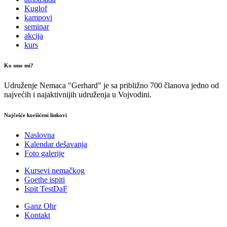
Kuglof
kampovi
seminar
akcija
kurs
Ko smo mi?
Udruženje Nemaca "Gerhard" je sa približno 700 članova jedno od
najvećih i najaktivnijih udruženja u Vojvodini.
Najčešće korišćeni linkovi
Naslovna
Kalendar dešavanja
Foto galerije
Kursevi nemačkog
Goethe ispiti
Ispit TestDaF
Ganz Ohr
Kontakt