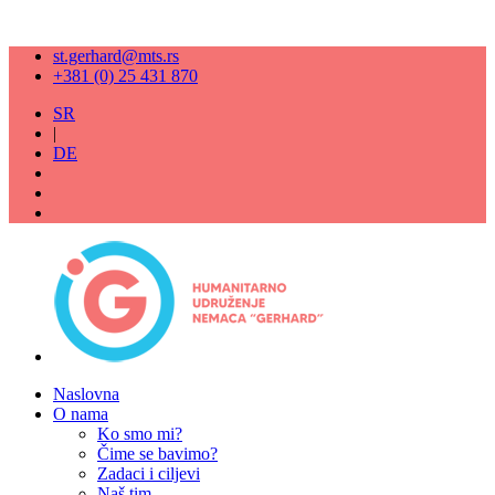
st.gerhard@mts.rs
+381 (0) 25 431 870
SR
|
DE
Naslovna
O nama
Ko smo mi?
Čime se bavimo?
Zadaci i ciljevi
Naš tim