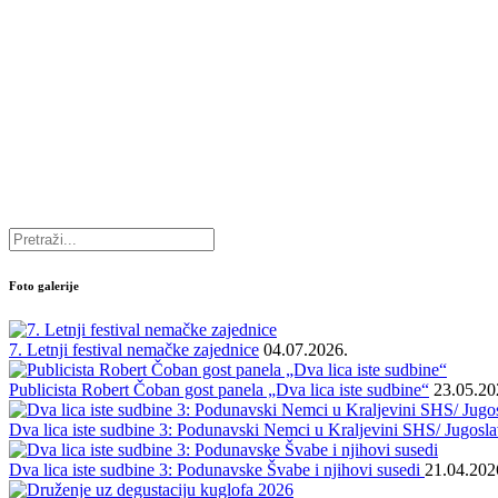
Foto galerije
7. Letnji festival nemačke zajednice
04.07.2026.
Publicista Robert Čoban gost panela „Dva lica iste sudbine“
23.05.20
Dva lica iste sudbine 3: Podunavski Nemci u Kraljevini SHS/ Jugoslav
Dva lica iste sudbine 3: Podunavske Švabe i njihovi susedi
21.04.202