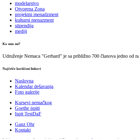
modelarstvo
Otvorena Zona
projektni menadzment
kulturni menazment
stipendija
mediji
Ko smo mi?
Udruženje Nemaca "Gerhard" je sa približno 700 članova jedno od naj
Najčešće korišćeni linkovi
Naslovna
Kalendar dešavanja
Foto galerije
Kursevi nemačkog
Goethe ispiti
Ispit TestDaF
Ganz Ohr
Kontakt