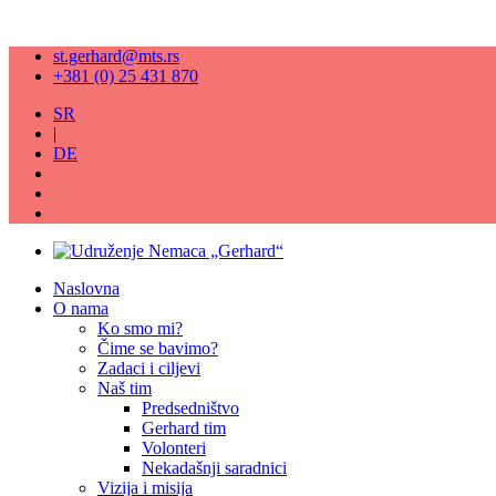
st.gerhard@mts.rs
+381 (0) 25 431 870
SR
|
DE
Naslovna
O nama
Ko smo mi?
Čime se bavimo?
Zadaci i ciljevi
Naš tim
Predsedništvo
Gerhard tim
Volonteri
Nekadašnji saradnici
Vizija i misija