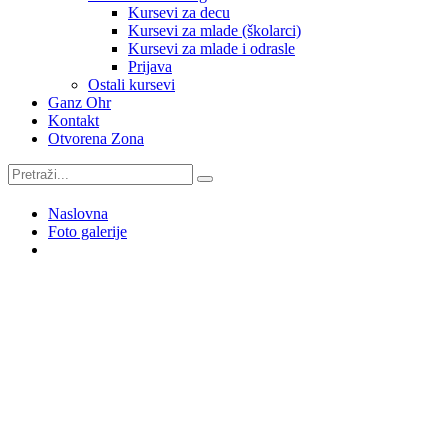
Kursevi za decu
Kursevi za mlade (školarci)
Kursevi za mlade i odrasle
Prijava
Ostali kursevi
Ganz Ohr
Kontakt
Otvorena Zona
Naslovna
Foto galerije