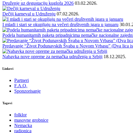
Druženje uz degustaciju kuglofa 2026
03.02.2026.
Dečiji karneval u Udruženju
07.02.2026.
I mladi i stari se okupljaju na večeri društvenih igara u januaru
30.01.
Podela humanitarnih paketa pripadnicima nemačke nacionalne zajedn
Predavanje “Život Podunavskih Švaba u Novom Vrbasu” (Dva lica ist
Nabavka nove opreme za nemačka udruženja u Srbiji
18.12.2025.
Linkovi
Partneri
F.A.Q.
Sponzorisanje
Tagovi
folklor
masovne grobnice
Nemacka
radionica