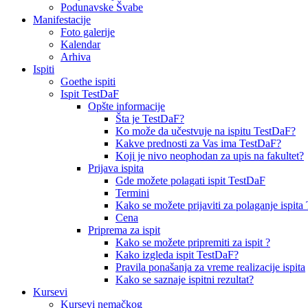
Podunavske Švabe
Manifestacije
Foto galerije
Kalendar
Arhiva
Ispiti
Goethe ispiti
Ispit TestDaF
Opšte informacije
Šta je TestDaF?
Ko može da učestvuje na ispitu TestDaF?
Kakve prednosti za Vas ima TestDaF?
Koji je nivo neophodan za upis na fakultet?
Prijava ispita
Gde možete polagati ispit TestDaF
Termini
Kako se možete prijaviti za polaganje ispit
Cena
Priprema za ispit
Kako se možete pripremiti za ispit ?
Kako izgleda ispit TestDaF?
Pravila ponašanja za vreme realizacije ispita
Kako se saznaje ispitni rezultat?
Kursevi
Kursevi nemačkog