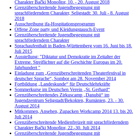
Charakter Bački Monoštor, 10. - 20. August 2018
Grenzüberschreitende Jugendbegegnung mit
sprachförderndem Charakter, Seligstadt: 30. Juli - 8. August
2018
Ausschreibung ifa-Hospitationsprogramm
Offene Zone party und Kleidungstausch-Event
Grenzüberschreitende Jugendbegegnung mit
sprachförderndem Charakter
Sprachaufenthalt in Baden-Württemberg vom 16. Juni bis 18.
Juli 2015
Ausstellung: "Diktatur und Demokratie im Zeitalter der
Extreme. Streiflichter auf die Geschichte Europas im 20.
Jahrhundert "
Einladung zum „Grenzüberschreitenden Theaterfestival in
deutscher Sprache“, Sombor am 28. November 2014
Fortbildung „Landeskunde“ für Deutschlehrkräfte
Sommerkurse im Deutschen Verein „St. Gerhard“
Grenzüberschreitendes Zirkuscamp „Danubii“ im
Jugendzentrum Seligstadt/Bekokten, Rumänien, 23. - 30.
August 2014
Mitkommen, Ansehen, Zupacken Workcamp 2014 13. bis 20.
Juli 2014
Grenzüberschreitende Medienfreizeit mit sprachförderndem
Charakter Bački Monoštor, 22.-30. Juli 2014
Grenzüberschreitende Jugendbegegnung mit