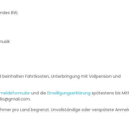
andes BW;
musik
 beinhalten Fahrtkosten, Unterbringung mit Vollpension und
meldeformular
und die
Einwilligungserklärung
spätestens bis Mit
ello@gmail.com.
nehmer pro Land begrenzt. Unvollständige oder verspätete Anme