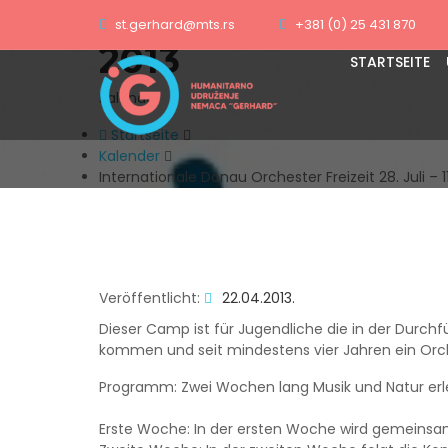
Internationale Dona
st.gerhard@mts.rs
+381 (0) 25 431 870
2013
STARTSEITE
Kalender
Startseite
Kalender
Internationale Donau Orchester Freizeit 28. Juli – 1
Veröffentlicht:
22.04.2013.
Dieser Camp ist für Jugendliche die in der Durch
kommen und seit mindestens vier Jahren ein Orch
Programm: Zwei Wochen lang Musik und Natur erle
Erste Woche: In der ersten Woche wird gemeinsa