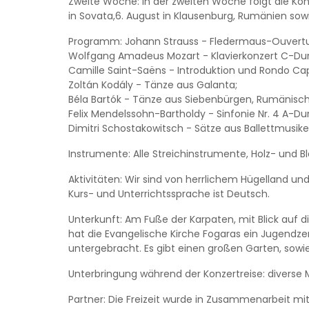
Zweite Woche: In der zweiten Woche folgt die Konz
in Sovata,6. August in Klausenburg, Rumänien sow
Programm: Johann Strauss - Fledermaus-Ouvertur
Wolfgang Amadeus Mozart - Klavierkonzert C-Dur
Camille Saint-Saëns - Introduktion und Rondo Cap
Zoltán Kodály - Tänze aus Galanta;
Béla Bartók - Tänze aus Siebenbürgen, Rumänisc
Felix Mendelssohn-Bartholdy - Sinfonie Nr. 4 A-Dur 
Dimitri Schostakowitsch - Sätze aus Ballettmusike
Instrumente: Alle Streichinstrumente, Holz- und 
Aktivitäten: Wir sind von herrlichem Hügelland u
Kurs- und Unterrichtssprache ist Deutsch.
Unterkunft: Am Fuße der Karpaten, mit Blick auf di
hat die Evangelische Kirche Fogaras ein Jugendz
untergebracht. Es gibt einen großen Garten, sowie
Unterbringung während der Konzertreise: diverse 
Partner: Die Freizeit wurde in Zusammenarbei