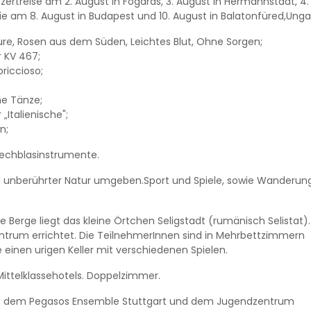
ertreise am 2. August in Fogaras, 3. August in Hermannstadt, 4
ie am 8. August in Budapest und 10. August in Balatonfüred,Unga
e, Rosen aus dem Süden, Leichtes Blut, Ohne Sorgen;
 KV 467;
riccioso;
he Tänze;
„Italienische";
n;
Blechblasinstrumente.
nd unberührter Natur umgeben.Sport und Spiele, sowie Wanderun
e Berge liegt das kleine Örtchen Seligstadt (rumänisch Selistat).
entrum errichtet. Die TeilnehmerInnen sind in Mehrbettzimmern
 einen urigen Keller mit verschiedenen Spielen.
Mittelklassehotels. Doppelzimmer.
t mit dem Pegasos Ensemble Stuttgart und dem Jugendzentrum