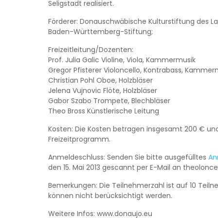
Seligstadt realisiert.
Förderer: Donauschwäbische Kulturstiftung des L
Baden-Württemberg-Stiftung;
Freizeitleitung/Dozenten:
Prof. Julia Galic Violine, Viola, Kammermusik
Gregor Pfisterer Violoncello, Kontrabass, Kammer
Christian Pohl Oboe, Holzbläser
Jelena Vujnovic Flöte, Holzbläser
Gabor Szabo Trompete, Blechbläser
Theo Bross Künstlerische Leitung
Kosten: Die Kosten betragen insgesamt 200 € und
Freizeitprogramm.
Anmeldeschluss: Senden Sie bitte ausgefülltes
An
den 15. Mai 2013 gescannt per E-Mail an theolonc
Bemerkungen: Die Teilnehmerzahl ist auf 10 Teil
können nicht berücksichtigt werden.
Weitere Infos: www.donaujo.eu