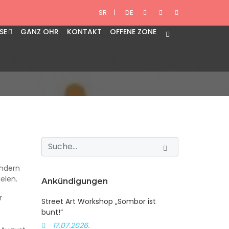
 Juli – 11. August
SR
|
DE
SE
GANZ OHR
KONTAKT
OFFENE ZONE
ändern
elen.
Ankündigungen
r
Street Art Workshop „Sombor ist
bunt!“
17.07.2026.