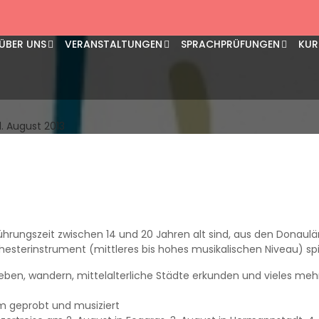
u Orchester Freizeit 28.
ÜBER UNS
VERANSTALTUNGEN
SPRACHPRÜFUNGEN
KUR
1. August 2013
führungszeit zwischen 14 und 20 Jahren alt sind, aus den Donaul
esterinstrument (mittleres bis hohes musikalischen Niveau) spi
ben, wandern, mittelalterliche Städte erkunden und vieles meh
m geprobt und musiziert