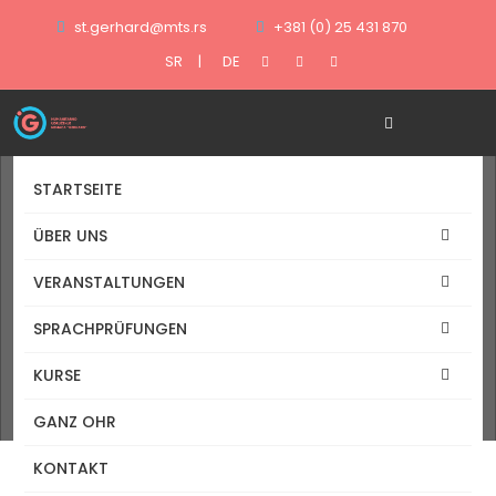
st.gerhard@mts.rs
+381 (0) 25 431 870
SR
|
DE
STARTSEITE
ÜBER UNS
unterricht
VERANSTALTUNGEN
SPRACHPRÜFUNGEN
Tags
KURSE
Startseite
GANZ OHR
Tag: unterricht
KONTAKT