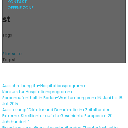
KONTAKT
OFFENE ZONE
st
Tags
Startseite
Tag: st
Ausschreibung ifa-Hospitationsprogramm
Konkurs für Hospitationsprogramm
Sprachaufenthalt in Baden-Württemberg vom 16. Juni bis 18.
Juli 2015
Ausstellung: "Diktatur und Demokratie im Zeitalter der
Extreme. Streiflichter auf die Geschichte Europas im 20.
Jahrhundert "
Einladung zum „Grenzüberschreitenden Theaterfestival in