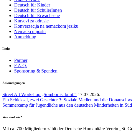
Deutsch für Kinder
Deutsch für SchülerInnen
Deutsch für Erwachsene
Kursevi za odrasle
Konverzacija na nemackom jeziku
Nemacki u poslu
Anmeldung
Links
Partner
F.A.Q.
Sponsoring & Spenden
Ankündigungen
Street Art Workshop „Sombor ist bunt!“
17.07.2026.
Ein Schicksal, zwei Gesichter 3: Soziale Medien und die Donauschw
Sommercamp für Jugendliche aus den deutschen Minderheiten in Südo
Wer sind wir?
Mit ca. 700 Mitgliedern zählt der Deutsche Humanitäre Verein „St. G