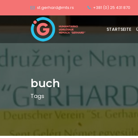
st.gerhard@mts.rs
+381 (0) 25 431 870
STARTSEITE
buch
Tags