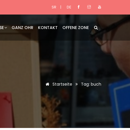
SR
|
DE
SE
GANZ OHR
KONTAKT
OFFENE ZONE
Startseite
Tag: buch