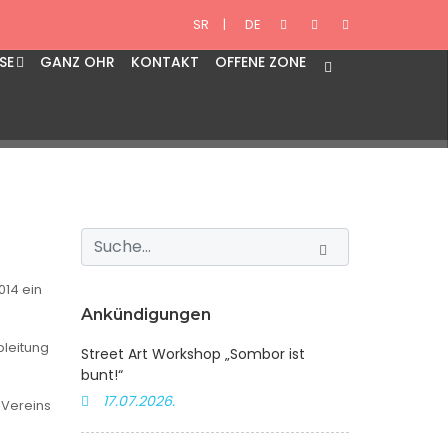
ust 2014
SR
|
DE
SE
GANZ OHR
KONTAKT
OFFENE ZONE
014 ein
Ankündigungen
pleitung
Street Art Workshop „Sombor ist
bunt!“
17.07.2026.
 Vereins