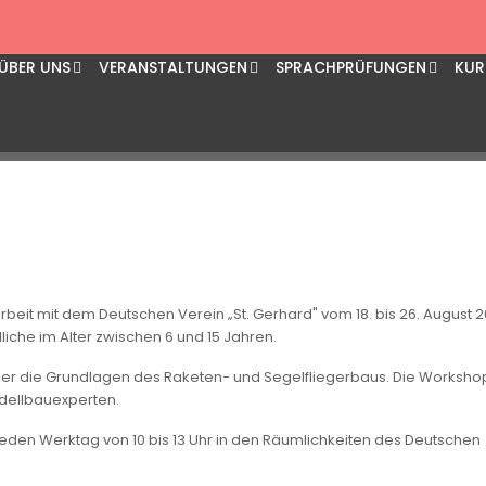
modellbau, 18.-26. Aug
ÜBER UNS
VERANSTALTUNGEN
SPRACHPRÜFUNGEN
KUR
eit mit dem Deutschen Verein „St. Gerhard" vom 18. bis 26. August 2
che im Alter zwischen 6 und 15 Jahren.
er die Grundlagen des Raketen- und Segelfliegerbaus. Die Worksho
dellbauexperten.
, jeden Werktag von 10 bis 13 Uhr in den Räumlichkeiten des Deutschen