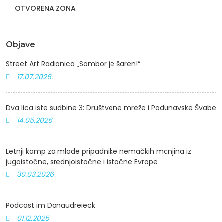
OTVORENA ZONA
Objave
Street Art Radionica „Sombor je šaren!“
17.07.2026.
Dva lica iste sudbine 3: Društvene mreže i Podunavske Švabe
14.05.2026
Letnji kamp za mlade pripadnike nemačkih manjina iz
jugoistočne, srednjoistočne i istočne Evrope
30.03.2026
Podcast im Donaudreieck
01.12.2025