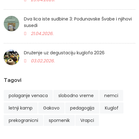
Dva lica iste sudbine 3: Podunavske Švabe i njihovi
susedi
21.04.2026.
Druženje uz degustaciju kuglofa 2026
03.02.2026.
Tagovi
polaganje venaca
slobodno vreme
nemci
letnji kamp
Gakovo
pedagogija
Kuglof
prekogranicni
spomenik
Vrapci