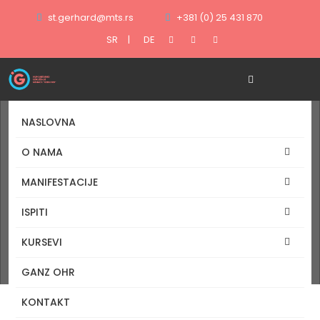
st.gerhard@mts.rs
+381 (0) 25 431 870
SR
|
DE
NASLOVNA
O NAMA
klick
MANIFESTACIJE
ISPITI
Tagovi
KURSEVI
Naslovna
GANZ OHR
Tag: klick
KONTAKT