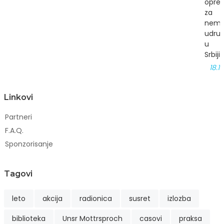
opre
za
nema
udruž
u
Srbiji
18.1
Linkovi
Partneri
F.A.Q.
Sponzorisanje
Tagovi
leto
akcija
radionica
susret
izlozba
biblioteka
Unsr Mottrsproch
casovi
praksa