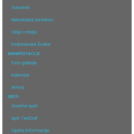
Volonteri
Nekadašnji saradnici
Vizija i misija
Podunavske Švabe
MANIFESTACIJE
Foto galerije
Kalendar
Arhiva
ISPITI
Goethe ispiti
Ispit TestDaF
Opšte informacije