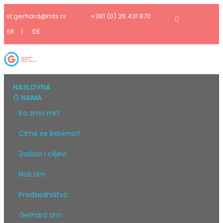
st.gerhard@mts.rs
+381 (0) 25 431 870
SR
|
DE
NASLOVNA
O NAMA
Ko smo mi?
Čime se bavimo?
Zadaci i ciljevi
Naš tim
Predsedništvo
Gerhard tim