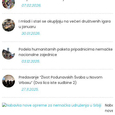
07.02.2026.
I mladi i stari se okupljaju na večeri društvenih igara
u januaru
30.01.2026.
Podela humanitarnih paketa pripadnicima nemačke
nacionalne zajednice
03.12.2025.
Predavanje “Život Podunavskih Švaba u Novom
Vrbasu” (Dva lica iste sudbine 2)
27.11.2025.
Naba
nove