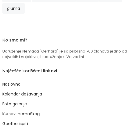
gluma
Ko smo mi?
Udruženje Nemaca "Gerhard" je sa približno 700 članova jedno od
najvećih i najaktivnijih udruženja u Vojvodini.
Najčešće korišćeni linkovi
Naslovna
Kalendar dešavanja
Foto galerije
Kursevi nemačkog
Goethe ispiti