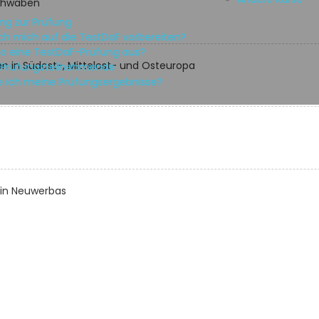
schwaben
ng zur Prüfung
ch mich auf die TestDaF vorbereiten?
so eine TestDaF-Prüfung aus?
 in Südost-, Mittelost- und Osteuropa
r Prüfungsteilnehmende
e ich meine Prüfungsergebnisse?
 in Neuwerbas