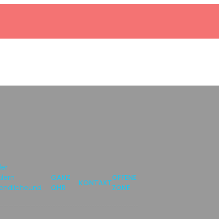
der
lern
GANZ
OFFENE
KONTAKT
gendlicheund
OHR
ZONE