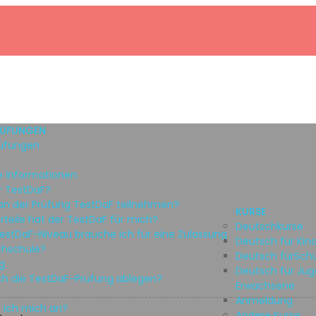
RÜFUNGEN
üfungen
e Informationen
r TestDaF?
an der Prüfung TestDaF teilnehmen?
KURSE
teile hat der TestDaF für mich?
Deutschkurse
estDaF-Niveau brauche ich für eine Zulassung
Deutsch für Kin
chschule?
Deutsch fürSchü
g
Deutsch für Ju
ch die TestDaF-Prüfung ablegen?
Erwachsene
Anmeldung
 ich mich an?
Andere Kurse