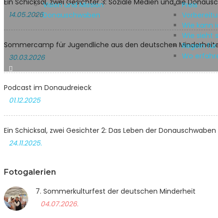
Ein Schicksal, zwei Gesichter 3: Soziale Medien und die Donau
Vision und Mission
Preis
14.05.2026
Donauschwaben
Vorbereitu
Wie kann i
Wie sieht 
Sommercamp für Jugendliche aus den deutschen Minderheiten
Regeln fü
Wo erfahr
30.03.2026
Podcast im Donaudreieck
01.12.2025
Ein Schicksal, zwei Gesichter 2: Das Leben der Donauschwaben
24.11.2025.
Fotogalerien
7. Sommerkulturfest der deutschen Minderheit
04.07.2026.