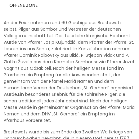
des Bestehens der mit dem Namen Mariä geweihten
OFFENE ZONE
Pfarrkirche in Brestowatz gefeiert.
An der Feier nahmen rund 60 Gläubige aus Brestowatz
selbst, Pilger aus Sombor und Vertreter der deutschen
Volksgemeinschaft teil. Das feierliche liturgische Hochamt
wurde von Pfarrer Josip Kujundžić, dem Pfarrer der Pfarrei St.
Laurentius aus Sonta, zelebriert. In Konzelebration nahmen
Pfarrer Dominik Ralbovsky aus Bikić, P. Stjepan Vidak und P.
Zlatko Žuvela aus dem Karmel in Sombor sowie Pfarrer Jozef
Vogrinz aus Odžak teil. Nach der heiligen Messe fand im
Pfarrheim ein Empfang für alle Anwesenden statt, der
gemeinsam von der Pfarrei Mariä Namen und dem
Humanitären Verein der Deutschen „St. Gerhard“ organisiert
wurde.Ein besonderes Erlebnis für die zahlreihe Pilger, die
schon traditionell jedes Jahr dabei sind. Nach der Heiligen
Messe wurde in gemeinsamer Organisation der Pfarrei Mariä
Namen und dem DHV „St. Gerhard“ ein Empfang im
Pfarrhaus vorbereitet.
Brestowatz wurde bis zum Ende des Zweiten Weltkriegs von
Donauschwaben bewohnt, die in diesem Dorf bereits 1787