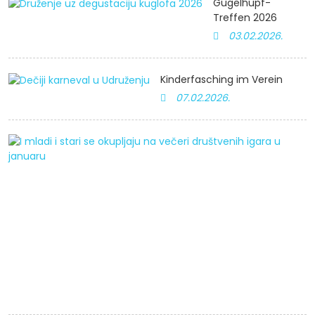
Gugelhupf-
Treffen 2026
03.02.2026.
Kinderfasching im Verein
07.02.2026.
J
u
Al
t
s
b
S
i
J
3