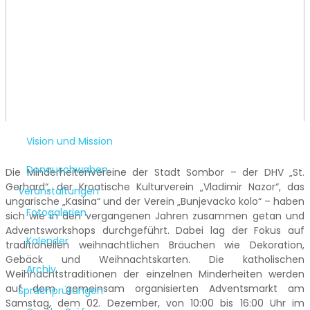
Vorstand
Startseite
Fotogalerien
Advent bei den Minderheitenvereinen
Team “St. Gerhard”
Ehrenamtliche
EhemaligeMitarbeiter
Vision und Mission
Donauschwaben
Die Minderheitenvereine der Stadt Sombor – der DHV „St.
Gerhard“, der Kroatische Kulturverein „Vladimir Nazor“, das
Veranstaltungen
ungarische „Kasina“ und der Verein „Bunjevacko kolo“ – haben
Fotogalerien
sich wie in den vergangenen Jahren zusammen getan und
Adventsworkshops durchgeführt. Dabei lag der Fokus auf
Kalender
traditionellen weihnachtlichen Bräuchen wie Dekoration,
Gebäck und Weihnachtskarten. Die katholischen
Archiv
Weihnachtstraditionen der einzelnen Minderheiten werden
auf dem gemeinsam organisierten Adventsmarkt am
Sprachprüfungen
Samstag, dem 02. Dezember, von 10:00 bis 16:00 Uhr im