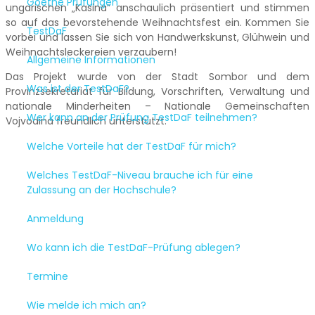
Goethe Prüfungen
ungarischen „Kasina“ anschaulich präsentiert und stimmen
so auf das bevorstehende Weihnachtsfest ein. Kommen Sie
TestDaF
vorbei und lassen Sie sich von Handwerkskunst, Glühwein und
Weihnachtsleckereien verzaubern!
Allgemeine Informationen
Das Projekt wurde von der Stadt Sombor und dem
Was ist der TestDaF?
Provinzsekretariat für Bildung, Vorschriften, Verwaltung und
nationale Minderheiten – Nationale Gemeinschaften
Wer kann an der Prüfung TestDaF teilnehmen?
Vojvodina freundlich unterstützt.
Welche Vorteile hat der TestDaF für mich?
Welches TestDaF-Niveau brauche ich für eine
Zulassung an der Hochschule?
Anmeldung
Wo kann ich die TestDaF-Prüfung ablegen?
Termine
Wie melde ich mich an?