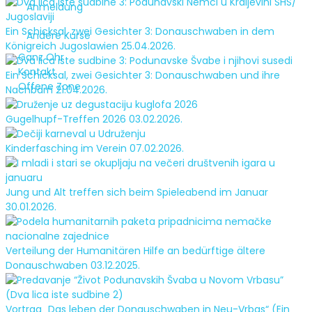
Anmeldung
Ein Schicksal, zwei Gesichter 3: Donauschwaben in dem
Andere Kurse
Königreich Jugoslawien
25.04.2026.
Ganz Ohr
Kontakt
Ein Schicksal, zwei Gesichter 3: Donauschwaben und ihre
Offene Zone
Nachbarn
21.04.2026.
Gugelhupf-Treffen 2026
03.02.2026.
Kinderfasching im Verein
07.02.2026.
Jung und Alt treffen sich beim Spieleabend im Januar
30.01.2026.
Verteilung der Humanitären Hilfe an bedürftige ältere
Donauschwaben
03.12.2025.
Vortrag „Das leben der Donauschwaben in Neu-Vrbas“ (Ein