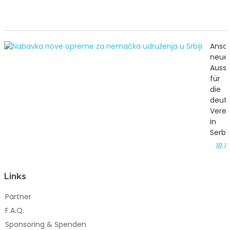
2
Ansc
neue
Auss
für
die
deut
Verei
in
Serbi
18.1
Links
Partner
F.A.Q.
Sponsoring & Spenden