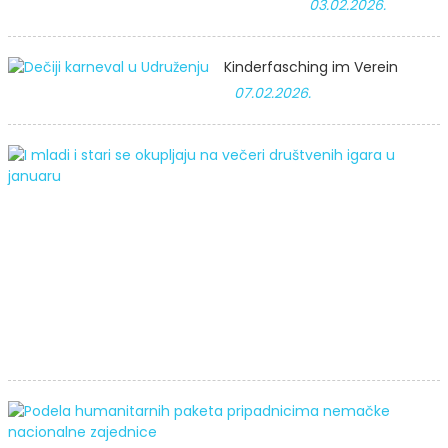
03.02.2026.
Kinderfasching im Verein
07.02.2026.
A
t
s
S
J
V
d