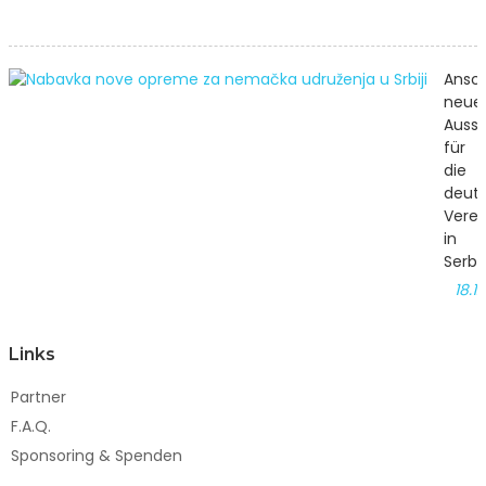
Ansc
neue
Auss
für
die
deut
Verei
in
Serbi
18.1
Links
Partner
F.A.Q.
Sponsoring & Spenden