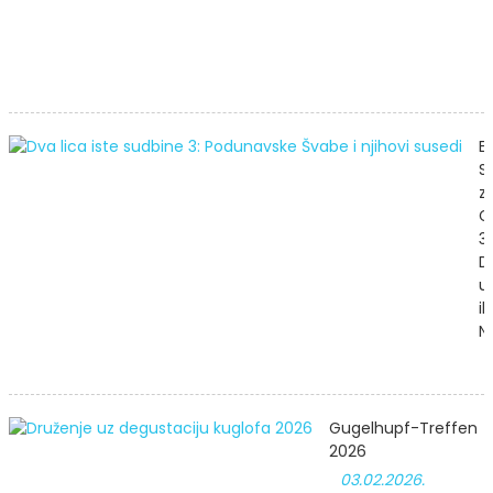
K
J
Ei
S
z
G
3:
D
u
ih
N
Gugelhupf-Treffen
2026
03.02.2026.