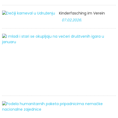
Kinderfasching im Verein
07.02.2026.
A
t
s
S
J
V
d