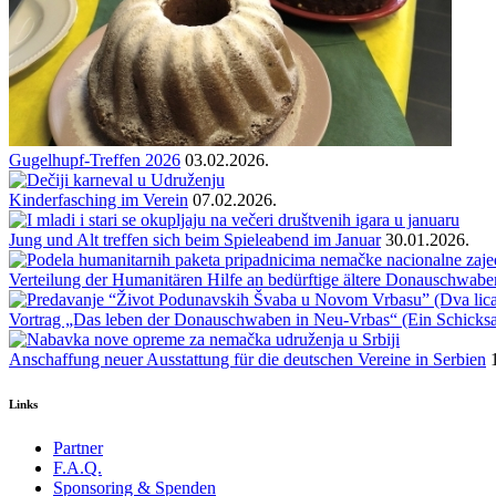
Gugelhupf-Treffen 2026
03.02.2026.
Kinderfasching im Verein
07.02.2026.
Jung und Alt treffen sich beim Spieleabend im Januar
30.01.2026.
Verteilung der Humanitären Hilfe an bedürftige ältere Donauschwabe
Vortrag „Das leben der Donauschwaben in Neu-Vrbas“ (Ein Schicksal
Anschaffung neuer Ausstattung für die deutschen Vereine in Serbien
Links
Partner
F.A.Q.
Sponsoring & Spenden