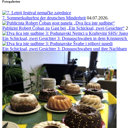
Fotogalerien
7. Sommerkulturfest der deutschen Minderheit
04.07.2026.
Publizist Robert Čoban zu Gast bei „Ein Schicksal, zwei Gesichter“
2
Ein Schicksal, zwei Gesichter 3: Donauschwaben in dem Königreich
Ein Schicksal, zwei Gesichter 3: Donauschwaben und ihre Nachbarn